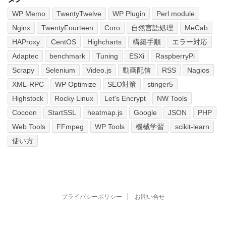
WP Memo
TwentyTwelve
WP Plugin
Perl module
Nginx
TwentyFourteen
Coro
自然言語処理
MeCab
HAProxy
CentOS
Highcharts
構築手順
エラー対応
Adaptec
benchmark
Tuning
ESXi
RaspberryPi
Scrapy
Selenium
Video.js
動画配信
RSS
Nagios
XML-RPC
WP Optimize
SEO対策
stinger5
Highstock
Rocky Linux
Let's Encrypt
NW Tools
Cocoon
StartSSL
heatmap.js
Google
JSON
PHP
Web Tools
FFmpeg
WP Tools
機械学習
scikit-learn
使い方
プライバシーポリシー
お問い合せ