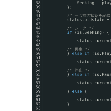
38
Seeking : pla
39
};
40
41
/* 一つ前の状態を記録 
42
status.oldstate =
43
44
/* シーク */
45
if
(is.Seeking) {
46
47
status.curren
48
49
/* 再生 */
50
} 
else
if
(is.Pla
51
52
status.curren
53
54
/* 停止 */
55
} 
else
if
(is.Pau
56
57
status.curren
58
59
} 
else
{
60
61
status.curren
62
}
63