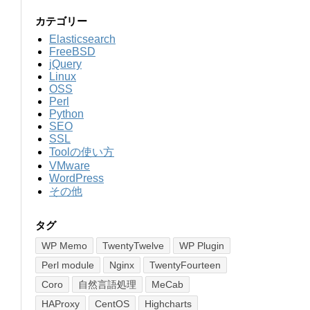
カテゴリー
Elasticsearch
FreeBSD
jQuery
Linux
OSS
Perl
Python
SEO
SSL
Toolの使い方
VMware
WordPress
その他
タグ
WP Memo
TwentyTwelve
WP Plugin
Perl module
Nginx
TwentyFourteen
Coro
自然言語処理
MeCab
HAProxy
CentOS
Highcharts