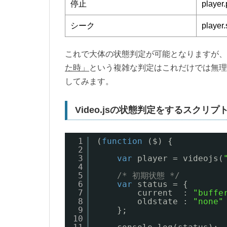
停止
player
シーク
player.
これで大体の状態判定が可能となりますが、
た時」
という複雑な判定はこれだけでは無理
してみます。
Video.jsの状態判定をするスクリプ
1
(
function
($) {
2
3
var
player = videojs(
4
5
/* 初期状態 */
6
var
status = {
7
current  : 
"buffe
8
oldstate : 
"none"
9
};
10