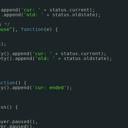
.append(
'cur: '
+ status.current);
).append(
'old: '
+ status.oldstate);
 */
ause"
], 
function
(e) {
;
s);
ty().append(
'cur: '
+ status.current);
pty().append(
'old: '
+ status.oldstate);
nction
() {
ty().append(
'cur: ended'
);
tus() {
ayer.paused(),
yer.paused(),