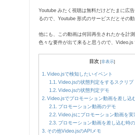
Youtube みたく視聴は無料だけどたま
るので、Youtube 形式のサービスだと
他にも、この動画は何回再生されたかを計測
色々な要件が出て来ると思うので、Video.
目次
[
非表示
]
1.
Video.jsで検知したいイベント
1.1.
Video.jsの状態判定をするスクリプ
1.2.
Video.jsの状態判定デモ
2.
Video.jsでプロモーション動画を差し込
2.1.
プロモーション動画のデモ
2.2.
Video.jsにプロモーション動画を
2.3.
プロモーション動画を差し込む時
3.
その他Video.jsのAPIメモ