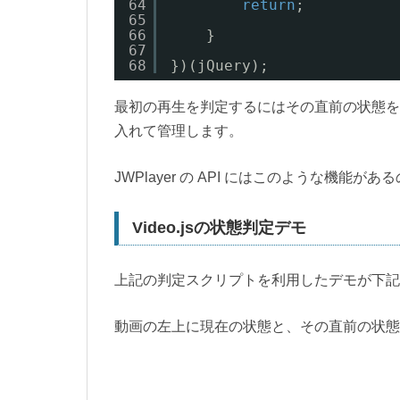
64
return
;
65
66
}
67
68
})(jQuery);
最初の再生を判定するにはその直前の状態を
入れて管理します。
JWPlayer の API にはこのような機能
Video.jsの状態判定デモ
上記の判定スクリプトを利用したデモが下記
動画の左上に現在の状態と、その直前の状態