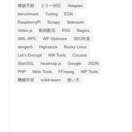
構築手順
エラー対応
Adaptec
benchmark
Tuning
ESXi
RaspberryPi
Scrapy
Selenium
Video.js
動画配信
RSS
Nagios
XML-RPC
WP Optimize
SEO対策
stinger5
Highstock
Rocky Linux
Let's Encrypt
NW Tools
Cocoon
StartSSL
heatmap.js
Google
JSON
PHP
Web Tools
FFmpeg
WP Tools
機械学習
scikit-learn
使い方