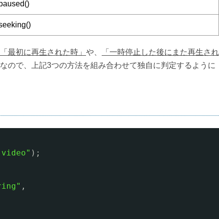
.paused()
seeking()
「最初に再生された時」
や、
「一時停止した後にまた再生され
なので、上記3つの方法を組み合わせて独自に判定するように
ト
"video"
);
ring"
,