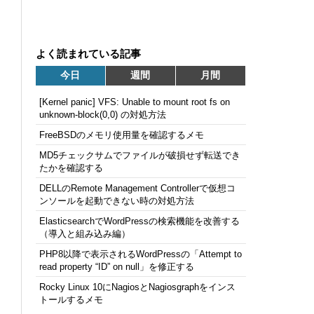
よく読まれている記事
今日
週間
月間
[Kernel panic] VFS: Unable to mount root fs on
unknown-block(0,0) の対処方法
FreeBSDのメモリ使用量を確認するメモ
MD5チェックサムでファイルが破損せず転送でき
たかを確認する
DELLのRemote Management Controllerで仮想コ
ンソールを起動できない時の対処方法
ElasticsearchでWordPressの検索機能を改善する
（導入と組み込み編）
PHP8以降で表示されるWordPressの「Attempt to
read property “ID” on null」を修正する
Rocky Linux 10にNagiosとNagiosgraphをインス
トールするメモ