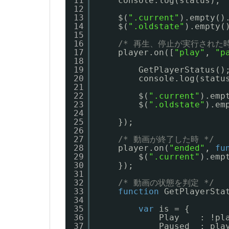
11
console.log(status);
12
13
$(
".current"
).empty()
14
$(
".oldstate"
).empty(
15
16
/* 再生、停止が実行された時
17
player.on([
"play"
, 
"p
18
19
GetPlayerStatus()
20
console.log(statu
21
22
$(
".current"
).emp
23
$(
".oldstate"
).em
24
25
});
26
27
/* 動画が終了した時 */
28
player.on(
"ended"
, 
fu
29
$(
".current"
).emp
30
});
31
32
/* 動画の状態を判定 */
33
function
GetPlayerSta
34
35
var
is = {
36
Play    : !pl
37
Paused  : pla