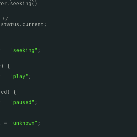
yer.seeking()
*/
 status.current;
t = 
"seeking"
;
y) {
t = 
"play"
;
sed) {
t = 
"paused"
;
t = 
"unknown"
;