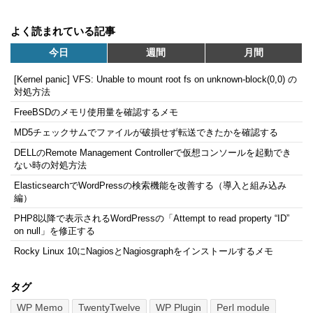
よく読まれている記事
今日
週間
月間
[Kernel panic] VFS: Unable to mount root fs on unknown-block(0,0) の
対処方法
FreeBSDのメモリ使用量を確認するメモ
MD5チェックサムでファイルが破損せず転送できたかを確認する
DELLのRemote Management Controllerで仮想コンソールを起動でき
ない時の対処方法
ElasticsearchでWordPressの検索機能を改善する（導入と組み込み
編）
PHP8以降で表示されるWordPressの「Attempt to read property “ID”
on null」を修正する
Rocky Linux 10にNagiosとNagiosgraphをインストールするメモ
タグ
WP Memo
TwentyTwelve
WP Plugin
Perl module