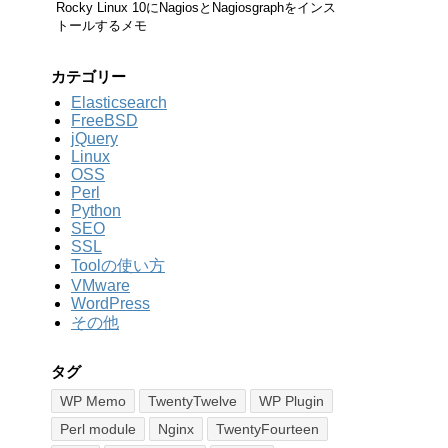
Rocky Linux 10にNagiosとNagiosgraphをインス
トールするメモ
カテゴリー
Elasticsearch
FreeBSD
jQuery
Linux
OSS
Perl
Python
SEO
SSL
Toolの使い方
VMware
WordPress
その他
タグ
WP Memo
TwentyTwelve
WP Plugin
Perl module
Nginx
TwentyFourteen