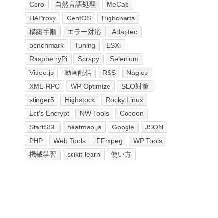
Coro
自然言語処理
MeCab
HAProxy
CentOS
Highcharts
構築手順
エラー対応
Adaptec
benchmark
Tuning
ESXi
RaspberryPi
Scrapy
Selenium
Video.js
動画配信
RSS
Nagios
XML-RPC
WP Optimize
SEO対策
stinger5
Highstock
Rocky Linux
Let's Encrypt
NW Tools
Cocoon
StartSSL
heatmap.js
Google
JSON
PHP
Web Tools
FFmpeg
WP Tools
機械学習
scikit-learn
使い方