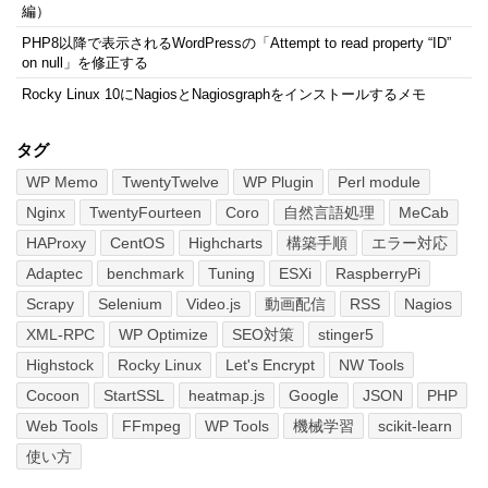
編）
PHP8以降で表示されるWordPressの「Attempt to read property “ID”
on null」を修正する
Rocky Linux 10にNagiosとNagiosgraphをインストールするメモ
タグ
WP Memo
TwentyTwelve
WP Plugin
Perl module
Nginx
TwentyFourteen
Coro
自然言語処理
MeCab
HAProxy
CentOS
Highcharts
構築手順
エラー対応
Adaptec
benchmark
Tuning
ESXi
RaspberryPi
Scrapy
Selenium
Video.js
動画配信
RSS
Nagios
XML-RPC
WP Optimize
SEO対策
stinger5
Highstock
Rocky Linux
Let's Encrypt
NW Tools
Cocoon
StartSSL
heatmap.js
Google
JSON
PHP
Web Tools
FFmpeg
WP Tools
機械学習
scikit-learn
使い方