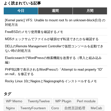
よく読まれている記事
今日
週間
月間
[Kernel panic] VFS: Unable to mount root fs on unknown-block(0,0) の
対処方法
FreeBSDのメモリ使用量を確認するメモ
MD5チェックサムでファイルが破損せず転送できたかを確認する
DELLのRemote Management Controllerで仮想コンソールを起動でき
ない時の対処方法
ElasticsearchでWordPressの検索機能を改善する（導入と組み込み
編）
PHP8以降で表示されるWordPressの「Attempt to read property “ID”
on null」を修正する
Rocky Linux 10にNagiosとNagiosgraphをインストールするメモ
タグ
WP Memo
TwentyTwelve
WP Plugin
Perl module
Nginx
TwentyFourteen
Coro
自然言語処理
MeCab