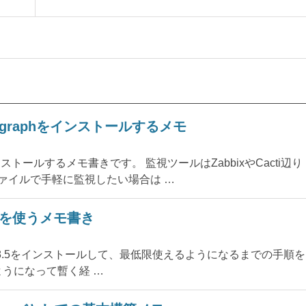
agiosgraphをインストールするメモ
sをインストールするメモ書きです。 監視ツールはZabbixやCacti辺り
ァイルで手軽に監視したい場合は …
h 8.5を使うメモ書き
csearch 8.5をインストールして、最低限使えるようになるまでの手順を
使うようになって暫く経 …