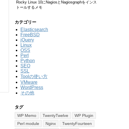
Rocky Linux 10にNagiosとNagiosgraphをインス
トールするメモ
カテゴリー
Elasticsearch
FreeBSD
jQuery
Linux
OSS
Perl
Python
SEO
SSL
Toolの使い方
VMware
WordPress
その他
タグ
WP Memo
TwentyTwelve
WP Plugin
Perl module
Nginx
TwentyFourteen