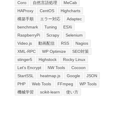
Coro
自然言語処理
MeCab
HAProxy
CentOS
Highcharts
構築手順
エラー対応
Adaptec
benchmark
Tuning
ESXi
RaspberryPi
Scrapy
Selenium
Video.js
動画配信
RSS
Nagios
XML-RPC
WP Optimize
SEO対策
stinger5
Highstock
Rocky Linux
Let's Encrypt
NW Tools
Cocoon
StartSSL
heatmap.js
Google
JSON
PHP
Web Tools
FFmpeg
WP Tools
機械学習
scikit-learn
使い方