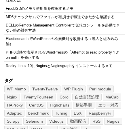
対処方法
FreeBSDのメモリ使用量を確認するメモ
MD5チェックサムでファイルが破損せず転送できたかを確認する
DELLのRemote Management Controllerで仮想コンソールを起動でき
ない時の対処方法
ElasticsearchでWordPressの検索機能を改善する（導入と組み込み
編）
PHP8以降で表示されるWordPressの「Attempt to read property “ID”
on null」を修正する
Rocky Linux 10にNagiosとNagiosgraphをインストールするメモ
タグ
WP Memo
TwentyTwelve
WP Plugin
Perl module
Nginx
TwentyFourteen
Coro
自然言語処理
MeCab
HAProxy
CentOS
Highcharts
構築手順
エラー対応
Adaptec
benchmark
Tuning
ESXi
RaspberryPi
Scrapy
Selenium
Video.js
動画配信
RSS
Nagios