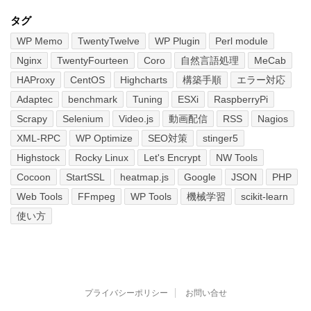
タグ
WP Memo
TwentyTwelve
WP Plugin
Perl module
Nginx
TwentyFourteen
Coro
自然言語処理
MeCab
HAProxy
CentOS
Highcharts
構築手順
エラー対応
Adaptec
benchmark
Tuning
ESXi
RaspberryPi
Scrapy
Selenium
Video.js
動画配信
RSS
Nagios
XML-RPC
WP Optimize
SEO対策
stinger5
Highstock
Rocky Linux
Let's Encrypt
NW Tools
Cocoon
StartSSL
heatmap.js
Google
JSON
PHP
Web Tools
FFmpeg
WP Tools
機械学習
scikit-learn
使い方
プライバシーポリシー
お問い合せ