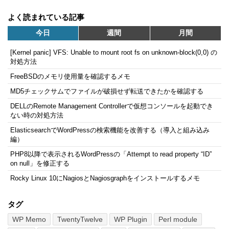
よく読まれている記事
今日
週間
月間
[Kernel panic] VFS: Unable to mount root fs on unknown-block(0,0) の
対処方法
FreeBSDのメモリ使用量を確認するメモ
MD5チェックサムでファイルが破損せず転送できたかを確認する
DELLのRemote Management Controllerで仮想コンソールを起動でき
ない時の対処方法
ElasticsearchでWordPressの検索機能を改善する（導入と組み込み
編）
PHP8以降で表示されるWordPressの「Attempt to read property “ID”
on null」を修正する
Rocky Linux 10にNagiosとNagiosgraphをインストールするメモ
タグ
WP Memo
TwentyTwelve
WP Plugin
Perl module