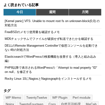
よく読まれている記事
今日
週間
月間
[Kernel panic] VFS: Unable to mount root fs on unknown-block(0,0) の
対処方法
FreeBSDのメモリ使用量を確認するメモ
MD5チェックサムでファイルが破損せず転送できたかを確認する
DELLのRemote Management Controllerで仮想コンソールを起動でき
ない時の対処方法
ElasticsearchでWordPressの検索機能を改善する（導入と組み込み
編）
PHP8以降で表示されるWordPressの「Attempt to read property “ID”
on null」を修正する
Rocky Linux 10にNagiosとNagiosgraphをインストールするメモ
タグ
WP Memo
TwentyTwelve
WP Plugin
Perl module
Nginx
TwentyFourteen
Coro
自然言語処理
MeCab