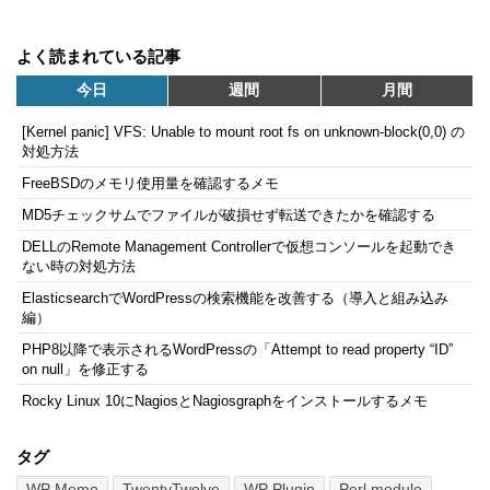
よく読まれている記事
今日
週間
月間
[Kernel panic] VFS: Unable to mount root fs on unknown-block(0,0) の
対処方法
FreeBSDのメモリ使用量を確認するメモ
MD5チェックサムでファイルが破損せず転送できたかを確認する
DELLのRemote Management Controllerで仮想コンソールを起動でき
ない時の対処方法
ElasticsearchでWordPressの検索機能を改善する（導入と組み込み
編）
PHP8以降で表示されるWordPressの「Attempt to read property “ID”
on null」を修正する
Rocky Linux 10にNagiosとNagiosgraphをインストールするメモ
タグ
WP Memo
TwentyTwelve
WP Plugin
Perl module