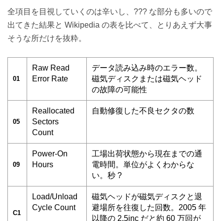
全項目を目視していくのは辛いし、??? な部分も多いので
出てきた結果と Wikipedia の表を比べて、とりあえず大事
そうな所だけを抜粋。
Raw Read
データ読み込み時のエラー数。
Error Rate
磁気ディスクまたは磁気ヘッド
01
の故障の可能性
Reallocated
自動修復した不良セクタの数
Sectors
05
Count
Power-On
工場出荷状態から現在までの通
Hours
電時間。単位がよくわからな
09
い。秒 ?
Load/Unload
磁気ヘッドが磁気ディスクと退
Cycle Count
避場所を往復した回数。2005 年
C1
以降の 2.5inc だと約 60 万回が