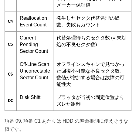
メーカー保証値
Reallocation
発生したセクタ代替処理の総
C4
Event Count
数。失敗もカウント
Current
代替処理待ちのセクタ数 (= 未対
Pending
処の不良セクタ数)
C5
Sector Count
Off-Line Scan
オフラインスキャンで見つかっ
Uncorrectable
た回復不可能な不良セクタ数。
C6
Sector Count
数値が増加する場合は故障の可
能性大
Disk Shift
プラッタが当初の固定位置より
DC
ズレた距離
項番 09, 項番 C1 あたりは HDD の寿命推測に使えそうな
値です。