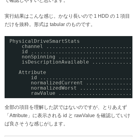
で確認しやすいと思います。
実行結果はこんな感じ。かなり長いので 1 HDD の 1 項目
だけを抜粋。形式は tabular のものです。
PhysicalDriveSmartStats          
channel .............................
id ..................................
nonSpinning .........................
isDescriptionAvailable ..............
Attribute                     
id ...............................
normalizedCurrent ................
normalizedWorst ..................
rawValue .........................
全部の項目を理解した訳ではないのですが、とりあえず
「Attribute」に表示される id と rawValue を確認していけ
ば良さそうな感じがします。