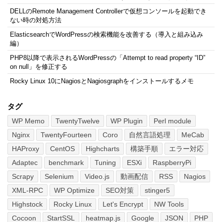
DELLのRemote Management Controllerで仮想コンソールを起動でき
ない時の対処方法
ElasticsearchでWordPressの検索機能を改善する（導入と組み込み
編）
PHP8以降で表示されるWordPressの「Attempt to read property “ID”
on null」を修正する
Rocky Linux 10にNagiosとNagiosgraphをインストールするメモ
タグ
WP Memo
TwentyTwelve
WP Plugin
Perl module
Nginx
TwentyFourteen
Coro
自然言語処理
MeCab
HAProxy
CentOS
Highcharts
構築手順
エラー対応
Adaptec
benchmark
Tuning
ESXi
RaspberryPi
Scrapy
Selenium
Video.js
動画配信
RSS
Nagios
XML-RPC
WP Optimize
SEO対策
stinger5
Highstock
Rocky Linux
Let's Encrypt
NW Tools
Cocoon
StartSSL
heatmap.js
Google
JSON
PHP