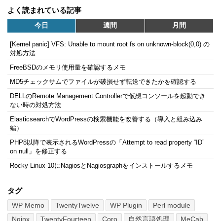
よく読まれている記事
今日
週間
月間
[Kernel panic] VFS: Unable to mount root fs on unknown-block(0,0) の
対処方法
FreeBSDのメモリ使用量を確認するメモ
MD5チェックサムでファイルが破損せず転送できたかを確認する
DELLのRemote Management Controllerで仮想コンソールを起動でき
ない時の対処方法
ElasticsearchでWordPressの検索機能を改善する（導入と組み込み
編）
PHP8以降で表示されるWordPressの「Attempt to read property “ID”
on null」を修正する
Rocky Linux 10にNagiosとNagiosgraphをインストールするメモ
タグ
WP Memo
TwentyTwelve
WP Plugin
Perl module
Nginx
TwentyFourteen
Coro
自然言語処理
MeCab