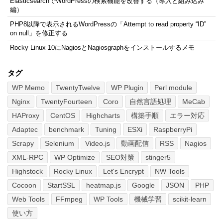
ElasticsearchでWordPressの検索機能を改善する（導入と組み込み
編）
PHP8以降で表示されるWordPressの「Attempt to read property “ID”
on null」を修正する
Rocky Linux 10にNagiosとNagiosgraphをインストールするメモ
タグ
WP Memo
TwentyTwelve
WP Plugin
Perl module
Nginx
TwentyFourteen
Coro
自然言語処理
MeCab
HAProxy
CentOS
Highcharts
構築手順
エラー対応
Adaptec
benchmark
Tuning
ESXi
RaspberryPi
Scrapy
Selenium
Video.js
動画配信
RSS
Nagios
XML-RPC
WP Optimize
SEO対策
stinger5
Highstock
Rocky Linux
Let's Encrypt
NW Tools
Cocoon
StartSSL
heatmap.js
Google
JSON
PHP
Web Tools
FFmpeg
WP Tools
機械学習
scikit-learn
使い方