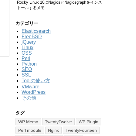
Rocky Linux 10にNagiosとNagiosgraphをインス
トールするメモ
カテゴリー
Elasticsearch
FreeBSD
jQuery
Linux
OSS
Perl
Python
SEO
SSL
Toolの使い方
VMware
WordPress
その他
タグ
WP Memo
TwentyTwelve
WP Plugin
Perl module
Nginx
TwentyFourteen