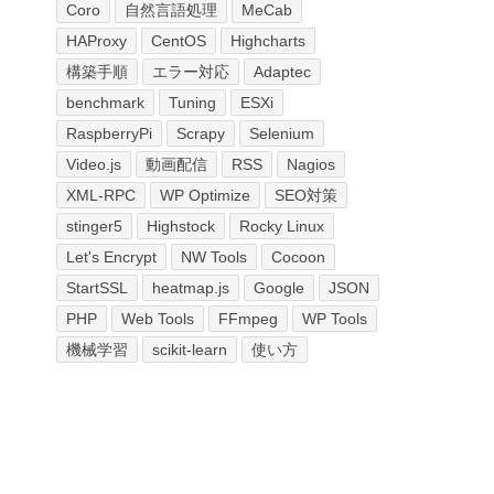
Coro
自然言語処理
MeCab
HAProxy
CentOS
Highcharts
構築手順
エラー対応
Adaptec
benchmark
Tuning
ESXi
RaspberryPi
Scrapy
Selenium
Video.js
動画配信
RSS
Nagios
XML-RPC
WP Optimize
SEO対策
stinger5
Highstock
Rocky Linux
Let's Encrypt
NW Tools
Cocoon
StartSSL
heatmap.js
Google
JSON
PHP
Web Tools
FFmpeg
WP Tools
機械学習
scikit-learn
使い方