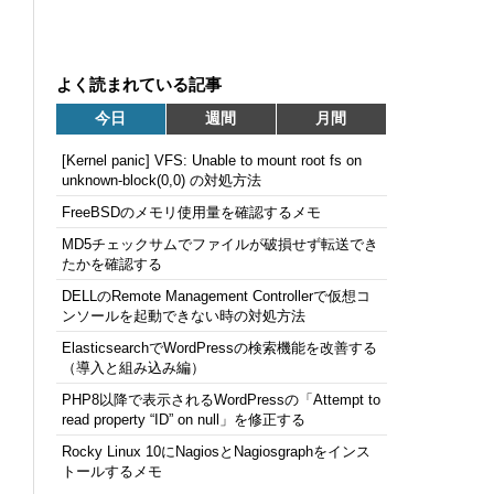
よく読まれている記事
今日
週間
月間
[Kernel panic] VFS: Unable to mount root fs on
unknown-block(0,0) の対処方法
FreeBSDのメモリ使用量を確認するメモ
MD5チェックサムでファイルが破損せず転送でき
たかを確認する
DELLのRemote Management Controllerで仮想コ
ンソールを起動できない時の対処方法
ElasticsearchでWordPressの検索機能を改善する
（導入と組み込み編）
PHP8以降で表示されるWordPressの「Attempt to
read property “ID” on null」を修正する
Rocky Linux 10にNagiosとNagiosgraphをインス
トールするメモ