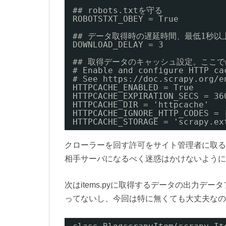
## robots.txtを守る
ROBOTSTXT_OBEY = True
## データ取得時の遅延時間、最低1秒以
DOWNLOAD_DELAY = 3
## 取得データのキャッシュ設定。ここで
# Enable and configure HTTP ca
# See https://doc.scrapy.org/e
HTTPCACHE_ENABLED = True
HTTPCACHE_EXPIRATION_SECS = 36
HTTPCACHE_DIR = 'httpcache'
HTTPCACHE_IGNORE_HTTP_CODES = 
HTTPCACHE_STORAGE = 'scrapy.ex
クローラーを回す許可をサイト管理者に取る
相手サーバになるべく迷惑はかけないように
次はitems.pyに取得するデータの出力
ってないし、今回は特に無くても大丈夫なの