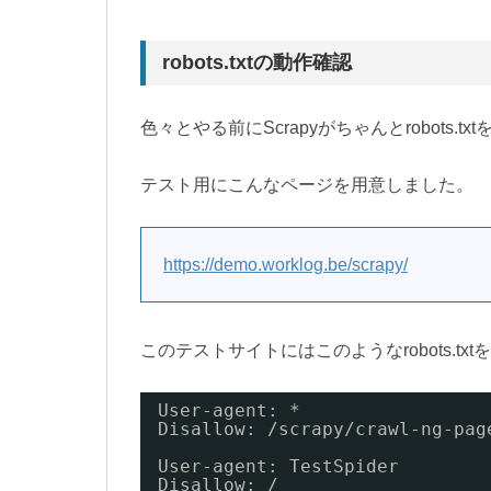
robots.txtの動作確認
色々とやる前にScrapyがちゃんとrobots
テスト用にこんなページを用意しました。
https://demo.worklog.be/scrapy/
このテストサイトにはこのようなrobots.tx
User-agent: *
Disallow: /scrapy/crawl-ng-pag
User-agent: TestSpider
Disallow: /