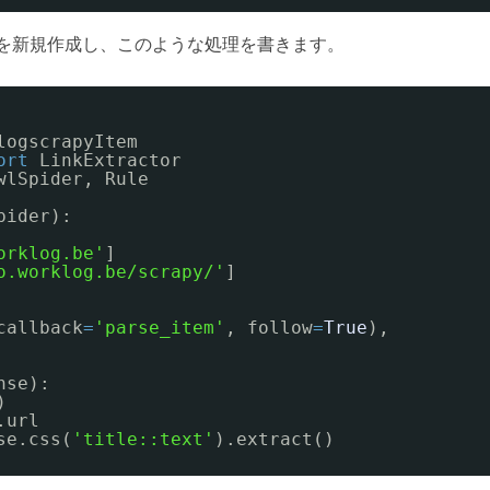
スパイダーを新規作成し、このような処理を書きます。
logscrapyItem
ort
LinkExtractor
wlSpider, Rule
pider):
orklog.be'
]
o.worklog.be/scrapy/'
]
callback
=
'parse_item'
, follow
=
True
),
nse):
)
.url
se.css(
'title::text'
).extract()