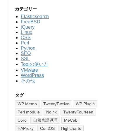
カテゴリー
Elasticsearch
FreeBSD
jQuery
Linux
OSS
Perl
Python
SEO
SSL
Toolの使い方
VMware
WordPress
その他
タグ
WP Memo
TwentyTwelve
WP Plugin
Perl module
Nginx
TwentyFourteen
Coro
自然言語処理
MeCab
HAProxy
CentOS
Highcharts