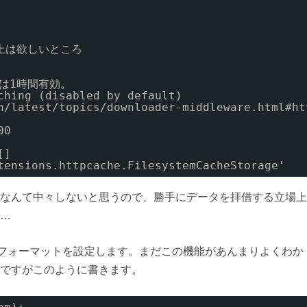
上は欲しいところ
は1時間有効。
ching (disabled by default)
n/latest/topics/downloader-middleware.html#ht
00
[]
tensions.httpcache.FilesystemCacheStorage'
なんて中々しないと思うので、勝手にデータを拝借する立場上
…
データフォーマットを設定します。まだこの機能があんまりよくわか
ですがこのように書きます。