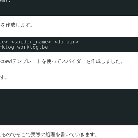
em):
形を作成します。
te> <spider_name> <domain>
rklog worklog.be
crawlテンプレートを使ってスパイダーを作成しました。
す。
成されるのでそこで実際の処理を書いていきます。