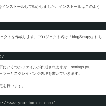
境にScrapyをインストールして動かしました。インストールはこのよう
トを作成します。プロジェクト名は「blogScrapy」にし
py
配下にいくつかファイルが作成されますが、settings.py、
クローラーとスクレイピング処理を書いていきます。
の設定を行います。
p://www.yourdomain.com)'