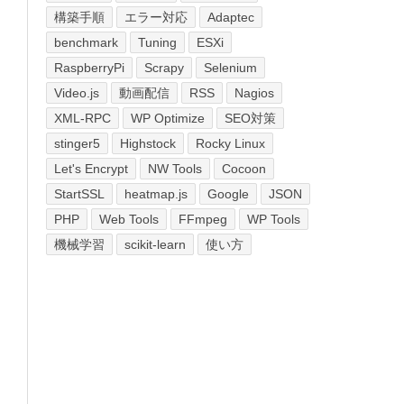
構築手順
エラー対応
Adaptec
benchmark
Tuning
ESXi
RaspberryPi
Scrapy
Selenium
Video.js
動画配信
RSS
Nagios
XML-RPC
WP Optimize
SEO対策
stinger5
Highstock
Rocky Linux
Let's Encrypt
NW Tools
Cocoon
StartSSL
heatmap.js
Google
JSON
PHP
Web Tools
FFmpeg
WP Tools
機械学習
scikit-learn
使い方