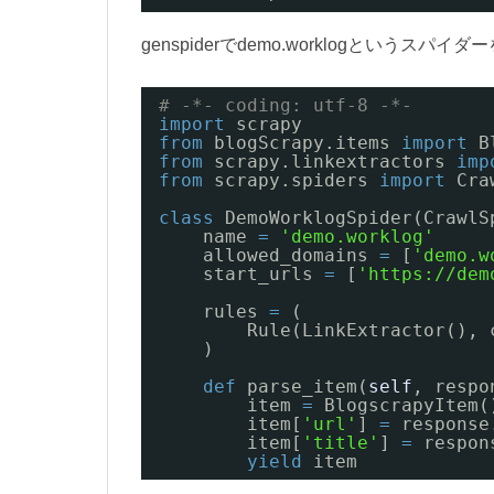
genspiderでdemo.worklogという
# -*- coding: utf-8 -*-
import
scrapy
from
blogScrapy.items 
import
B
from
scrapy.linkextractors 
imp
from
scrapy.spiders 
import
Cra
class
DemoWorklogSpider(CrawlS
name 
=
'demo.worklog'
allowed_domains 
=
[
'demo.w
start_urls 
=
[
'https://dem
rules 
=
(
Rule(LinkExtractor(), 
)
def
parse_item(
self
, respo
item 
=
BlogscrapyItem(
item[
'url'
] 
=
response
item[
'title'
] 
=
respon
yield
item