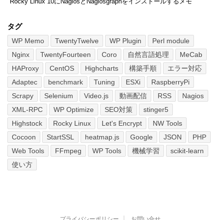
Rocky Linux 10にNagiosとNagiosgraphをインストールするメモ
タグ
WP Memo
TwentyTwelve
WP Plugin
Perl module
Nginx
TwentyFourteen
Coro
自然言語処理
MeCab
HAProxy
CentOS
Highcharts
構築手順
エラー対応
Adaptec
benchmark
Tuning
ESXi
RaspberryPi
Scrapy
Selenium
Video.js
動画配信
RSS
Nagios
XML-RPC
WP Optimize
SEO対策
stinger5
Highstock
Rocky Linux
Let's Encrypt
NW Tools
Cocoon
StartSSL
heatmap.js
Google
JSON
PHP
Web Tools
FFmpeg
WP Tools
機械学習
scikit-learn
使い方
プライバシーポリシー
お問い合せ