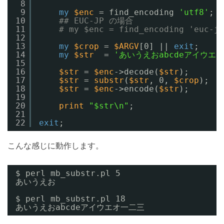
8
9
my
$enc
= find_encoding 
'utf8'
;
10
## EUC-JP の場合
11
# my $enc = find_encoding 'euc-jp
12
13
my
$crop
= 
$ARGV
[0] || 
exit
;
14
my
$str
= 
'あいうえおabcdeアイウエ
15
16
$str
= 
$enc
->decode(
$str
);
17
$str
= 
substr
(
$str
, 0, 
$crop
);
18
$str
= 
$enc
->encode(
$str
);
19
20
print
"$str\n"
;
21
22
exit
;
こんな感じに動作します。
$ perl mb_substr.pl 5
あいうえお
$ perl mb_substr.pl 18
あいうえおabcdeアイウエオ一二三