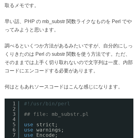
取るメモです。
早い話、PHP の mb_substr 関数ライクなものを Perl でや
ってみようと思います。
調べるといくつか方法があるみたいですが、自分的にしっ
くりきたのは Perl の substr 関数を使う方法です。ただ、
そのままでは上手く切り取れないので文字列は一度、内部
コードにエンコードする必要があります。
何はともあれソースコードはこんな感じになります。
1
#!/usr/bin/perl
2
3
## file: mb_substr.pl
4
5
use
strict;
6
use
warnings;
7
use
Encode;