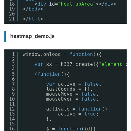
18
<
div
id
=
"heatmapArea"
></
div
>
19
</
body
>
20
21
</
html
>
heatmap_demo.js
1
window.onload = 
function
(){
2
3
var
xx = h337.create({
"element"
:d
4
5
(
function
(){
6
7
var
active = 
false
,
8
lastCoords = [],
9
mouseMove = 
false
,
10
mouseOver = 
false
,
11
12
activate = 
function
(){
13
active = 
true
;
14
},
15
16
$ = 
function
(id){