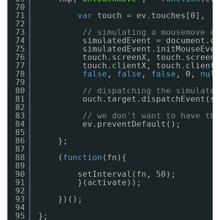
70
71
var
touch = ev.touches[0],  
72
73
// simulating a mousemove ev
74
simulatedEvent = document.cr
75
simulatedEvent.initMouseEven
76
touch.screenX, touch.screenY
77
touch.clientX, touch.clientY
78
false
, 
false
, 
false
, 0, 
null
79
80
// dispatching the simulated
81
ouch.target.dispatchEvent(si
82
83
// we don't want to have the
84
ev.preventDefault();  
85
86
};
87
88
(
function
(fn){
89
90
setInterval(fn, 50);
91
}(activate));
92
93
})();
94
95
};