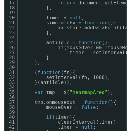
17
return
document.getElemen
18
},
19
20
timer = 
null
,
21
simulateEv = 
function
(){
22
xx.store.addDataPoint(las
23
},
24
25
antiIdle = 
function
(){
26
if
(mouseOver && !mouseMov
27
timer = setInterval(s
28
}
29
};
30
31
(
function
(fn){
32
setInterval(fn, 1000);
33
}(antiIdle));
34
35
var
tmp = $(
"heatmapArea"
);
36
37
tmp.onmouseout = 
function
(){
38
mouseOver = 
false
;
39
40
if
(timer){
41
clearInterval(timer)
42
timer = 
null
;