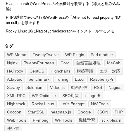
ElasticsearchでWordPressの検索機能を改善する（導入と組み込み
編）
PHP8以降で表示されるWordPressの「Attempt to read property “ID”
on null」を修正する
Rocky Linux 10にNagiosとNagiosgraphをインストールするメモ
タグ
WP Memo
TwentyTwelve
WP Plugin
Perl module
Nginx
TwentyFourteen
Coro
自然言語処理
MeCab
HAProxy
CentOS
Highcharts
構築手順
エラー対応
Adaptec
benchmark
Tuning
ESXi
RaspberryPi
Scrapy
Selenium
Video.js
動画配信
RSS
Nagios
XML-RPC
WP Optimize
SEO対策
stinger5
Highstock
Rocky Linux
Let's Encrypt
NW Tools
Cocoon
StartSSL
heatmap.js
Google
JSON
PHP
Web Tools
FFmpeg
WP Tools
機械学習
scikit-learn
使い方