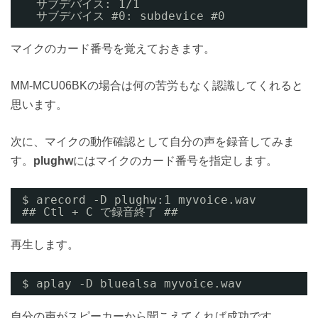
サブデバイス: 1/1
サブデバイス #0: subdevice #0
マイクのカード番号を覚えておきます。
MM-MCU06BKの場合は何の苦労もなく認識してくれると
思います。
次に、マイクの動作確認として自分の声を録音してみま
す。
plughw
にはマイクのカード番号を指定します。
$ arecord -D plughw:1 myvoice.wav
## Ctl + C で録音終了 ##
再生します。
$ aplay -D bluealsa myvoice.wav
自分の声がスピーカーから聞こえてくれば成功です。