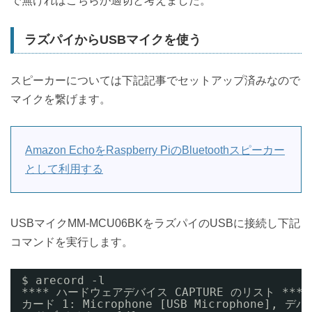
で無ければこちらが適切と考えました。
ラズパイからUSBマイクを使う
スピーカーについては下記記事でセットアップ済みなので
マイクを繋げます。
Amazon EchoをRaspberry PiのBluetoothスピーカー
として利用する
USBマイクMM-MCU06BKをラズパイのUSBに接続し下記
コマンドを実行します。
$ arecord -l
**** ハードウェアデバイス CAPTURE のリスト ****
カード 1: Microphone [USB Microphone], デバイ