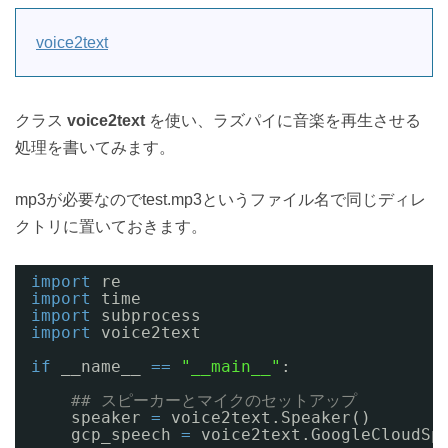
voice2text
クラス
voice2text
を使い、ラズパイに音楽を再生させる
処理を書いてみます。
mp3が必要なのでtest.mp3というファイル名で同じディレ
クトリに置いておきます。
import
re
import
time
import
subprocess
import
voice2text
if
__name__ 
=
=
"__main__"
:
## スピーカーとマイクのセットアップ
speaker 
=
voice2text.Speaker()
gcp_speech 
=
voice2text.GoogleCloudSp