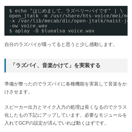
$ echo "はじめまして、ラズベリーパイです" | \
open_jtalk -m /usr/share/hts-voice/mei/me
-x /var/lib/mecab/dic/open-jtalk/naist-jd
-ow voice.wav 
$ aplay -D bluealsa voice.wav
自分のラズパイが喋ってると思うと少し感動します。
「ラズパイ、音楽かけて」を実装する
準備が整ったのでラズパイに各種機能を実装して音楽をか
けさせます。
スピーカー出力とマイク入力の処理は長くなるのでクラス
化したもの下記にアップしています。必要なモジュールを
入れてGCPの設定が済んでいれば動くはずです。