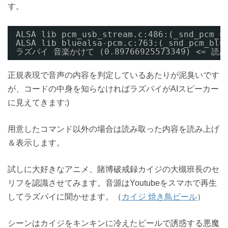
す。
ALSA lib pcm_usb_stream.c:486:(_snd_pcm_u
ALSA lib bluealsa-pcm.c:763:(_snd_pcm_blu
ラズパイ 音楽かけて (0.89766925573349) <
正規表現で音声の内容を判定しているあたりが泥臭いです
が、コードの中身を知らなければラズパイがAIスピーカー
に見えてきます:)
用意したコマンド以外の場合は読み取った内容を読み上げ
＆表示します。
試しに大好きなアニメ、賭博破戒録カイジの大槻班長のセ
リフを認識させてみます。音源はYoutubeをスマホで再生
してラズパイに聞かせます。（
カイジ 焼き鳥ビール
）
シーンはカイジをキンキンに冷えたビールで誘惑する悪魔