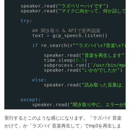
speaker.read(
"ラズベリーパイです"
)
speaker.read(
"マイクに向かって、何か話してく
try
:
## 聞き取り & APIで音声認識
text 
=
gcp_speech.listen()
if
re.search(r
"^ラズパイ\s?音楽\s?(
speaker.read(
"音楽を再生します"
)
time.sleep(
0.5
)
subprocess.run([
'/usr/bin/mpg
speaker.read(
"いかがでしたか"
)
else
:
speaker.read(
"読み取った言葉は、{
except
:
speaker.read(
"聞き取り中に、エラーが発
実行するとこのような感じになります。「ラズパイ 音楽
かけて」か「ラズパイ 音楽再生して」でmp3を再生しま