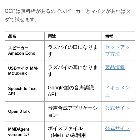
GCPは無料枠があるのでスピーカーとマイクがあればタ
ダで試せます。
品名
用途
備考
ラズパイの口になりま
セットアッ
スピーカー
Amazon Echo
す
プ方法
ラズパイの耳になりま
製品情報
USBマイク MM-
MCU06BK
す
Google製の音声認識
ドキュメン
Speech-to-Text
API
API
ト
音声合成アプリケーシ
公式サイト
Open JTalk
ョン
ボイスファイル
公式サイト
MMDAgent
version 1.7
（Mei）のみ利用