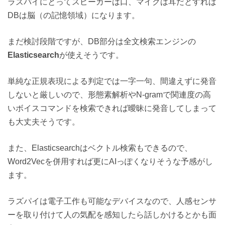
ラズパイにとってスピーカーは口、マイクは耳だとすれば
DBは脳（の記憶領域）になります。
まだ検討段階ですが、DB部分は全文検索エンジンの
Elasticsearch
が使えそうです。
単純な正規表現による判定では一字一句、間違えずに発音
しないと厳しいので、形態素解析やN-gramで関連度の高
いボイスコマンドを検索できれば曖昧に発音してしまって
も大丈夫そうです。
また、Elasticsearchはベクトル検索もできるので、
Word2Vecを併用すれば更にAIっぽくなりそうな予感がし
ます。
ラズパイは電子工作も可能なデバイスなので、人感センサ
ーを取り付けて人の気配を感知したら話しかけるとかも面