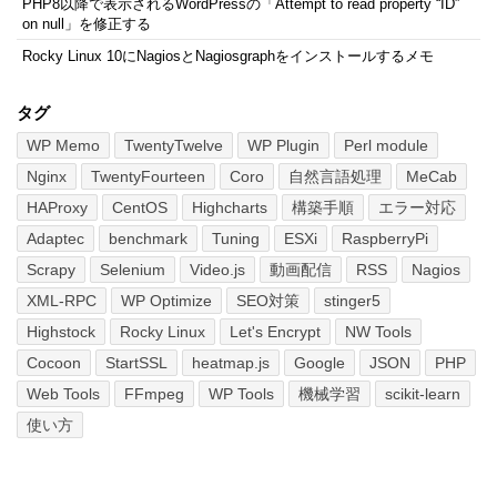
PHP8以降で表示されるWordPressの「Attempt to read property “ID”
on null」を修正する
Rocky Linux 10にNagiosとNagiosgraphをインストールするメモ
タグ
WP Memo
TwentyTwelve
WP Plugin
Perl module
Nginx
TwentyFourteen
Coro
自然言語処理
MeCab
HAProxy
CentOS
Highcharts
構築手順
エラー対応
Adaptec
benchmark
Tuning
ESXi
RaspberryPi
Scrapy
Selenium
Video.js
動画配信
RSS
Nagios
XML-RPC
WP Optimize
SEO対策
stinger5
Highstock
Rocky Linux
Let's Encrypt
NW Tools
Cocoon
StartSSL
heatmap.js
Google
JSON
PHP
Web Tools
FFmpeg
WP Tools
機械学習
scikit-learn
使い方