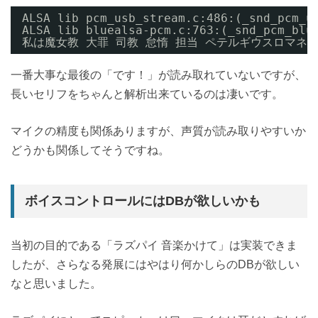
ALSA lib pcm_usb_stream.c:486:(_snd_pcm_u
ALSA lib bluealsa-pcm.c:763:(_snd_pcm_blu
私は魔女教 大罪 司教 怠惰 担当 ペテルギウスロマネコンティ 
一番大事な最後の「です！」が読み取れていないですが、
長いセリフをちゃんと解析出来ているのは凄いです。
マイクの精度も関係ありますが、声質が読み取りやすいか
どうかも関係してそうですね。
ボイスコントロールにはDBが欲しいかも
当初の目的である「ラズパイ 音楽かけて」は実装できま
したが、さらなる発展にはやはり何かしらのDBが欲しい
なと思いました。