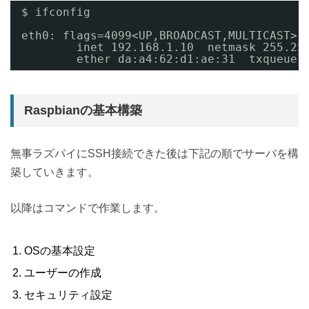
$ ifconfig
eth0: flags=4099<UP,BROADCAST,MULTICAST> 
inet 192.168.1.10  netmask 255.25
ether da:a4:62:d1:ae:31  txqueuel
Raspbianの基本構築
無事ラズパイにSSH接続できた後は下記の順でサーバを構
築していきます。
以降はコマンドで作業します。
OSの基本設定
ユーザーの作成
セキュリティ設定