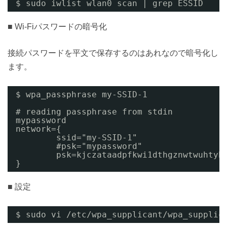
$ sudo iwlist wlan0 scan | grep ESSID
■ Wi-Fiパスワードの暗号化
接続パスワードを平文で保存するのはあれなので暗号化し
ます。
$ wpa_passphrase my-SSID-1
# reading passphrase from stdin
mypassword
network={
ssid="my-SSID-1"
#psk="mypassword"
psk=kjczataadpfkwi1dthgznwtwuhtyb
}
■ 設定
$ sudo vi /etc/wpa_supplicant/wpa_supplic