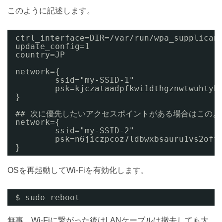
このように記述します。
ctrl_interface=DIR=/var/run/wpa_supplican
update_config=1
country=JP
network={
ssid="my-SSID-1"
psk=kjczataadpfkwi1dthgznwtwuhtyb
}
## 次に優先したいアクセスポイントがある場合はこのよ
network={
ssid="my-SSID-2"
psk=n6jiczpcoz7ldbwxbsauru1vs2off
}
OSを再起動してWi-Fiを有効化します。
$ sudo reboot
無事、Wi-Fiに繋がった後はLANケーブルは撤去しても大