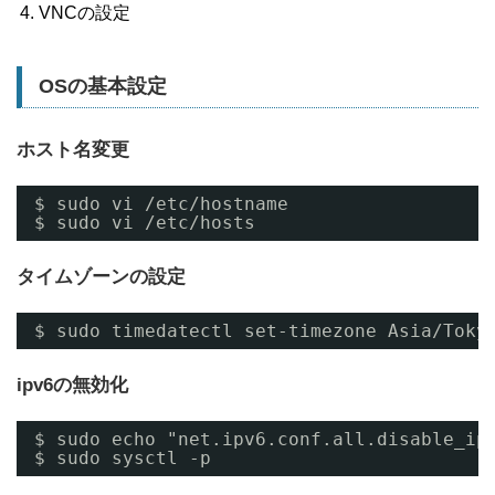
VNCの設定
OSの基本設定
ホスト名変更
$ sudo vi /etc/hostname
$ sudo vi /etc/hosts
タイムゾーンの設定
$ sudo timedatectl set-timezone Asia/Toky
ipv6の無効化
$ sudo echo "net.ipv6.conf.all.disable_ip
$ sudo sysctl -p