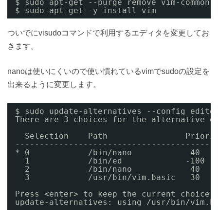
$ sudo apt-get --purge remove vim-common 
$ sudo apt-get -y install vim
ついでにvisudoコマンドで利用するエディタを変更してお
きます。
nanoは使いにくいので使い慣れているvimでsudoの設定を
出来るように変更します。
$ sudo update-alternatives --config edito
There are 3 choices for the alternative e
Selection    Path                Priori
-----------------------------------------
* 0            /bin/nano            40   
1            /bin/ed             -100  
2            /bin/nano            40   
3            /usr/bin/vim.basic   30   
Press <enter> to keep the current choice
update-alternatives: using /usr/bin/vim.b