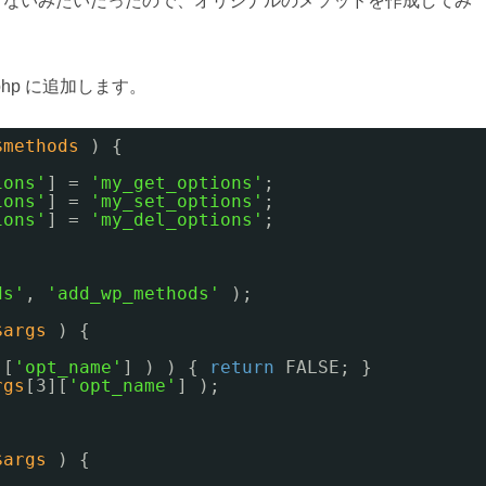
作できないみたいだったので、オリジナルのメソッドを作成してみ
php に追加します。
$methods
) {
ions'
] = 
'my_get_options'
;
ions'
] = 
'my_set_options'
;
ions'
] = 
'my_del_options'
;
ds'
, 
'add_wp_methods'
);
$args
) {
][
'opt_name'
] ) ) { 
return
FALSE; }
rgs
[3][
'opt_name'
] );
$args
) {