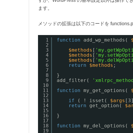
すが、WordPress の基本設定以外は操
ます。
メソッドの拡張は以下のコードを functions.
1
function
add_wp_methods( 
2
3
$methods
[
'my.getWpOpt
4
$methods
[
'my.setWpOpt
5
$methods
[
'my.delWpOpt
6
return
$methods
;
7
8
}
9
add_filter( 
'xmlrpc_metho
10
11
function
my_get_options( 
12
13
if
( ! isset( 
$args
[3
14
return
get_option( 
$a
15
16
}
17
18
function
my_del_options( 
19