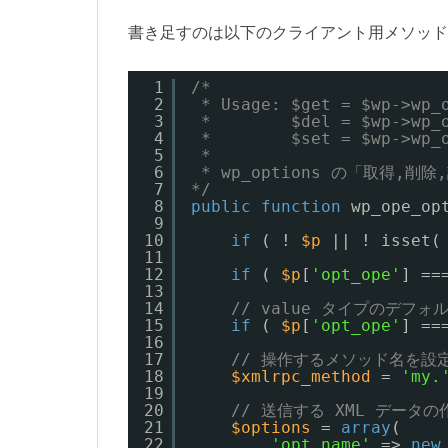
書き足すのは以下のクライアント用メソッド
1
/*
2
* Usage: $get = $wp->wp_
3
*        $del = $wp->wp_
4
*        $set = $wp->wp_
5
*
6
* wp_options の「取得,削
7
*/
8
public
function
wp_ope_op
9
10
if
( ! 
$p
|| ! isset(
11
12
if
( 
$p
[
'opt_ope'
] ==
13
14
// value タイプのデフォル
15
if
( 
$p
[
'opt_ope'
] ==
16
17
// 操作するメソッド名を設
18
$xmlrpc_method
= 
'my.
19
20
// 送信する XML データの
21
$options
= 
array
(
22
'opt_name'
=> 
new