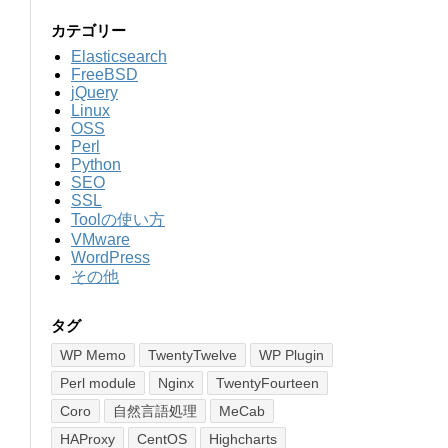
カテゴリー
Elasticsearch
FreeBSD
jQuery
Linux
OSS
Perl
Python
SEO
SSL
Toolの使い方
VMware
WordPress
その他
タグ
WP Memo
TwentyTwelve
WP Plugin
Perl module
Nginx
TwentyFourteen
Coro
自然言語処理
MeCab
HAProxy
CentOS
Highcharts