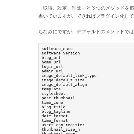
「取得、設定、削除」と 3 つのメソッドを追加し
書いていますが、できればプラグイン化して
ちなみにですが、デフォルトのメソッドでは
software_name

software_version

blog_url

home_url

login_url

admin_url

image_default_link_type

image_default_size

image_default_align

template

stylesheet

post_thumbnail

time_zone

blog_title

blog_tagline

date_format

time_format

users_can_register

thumbnail_size_h

thumbnail_crop
