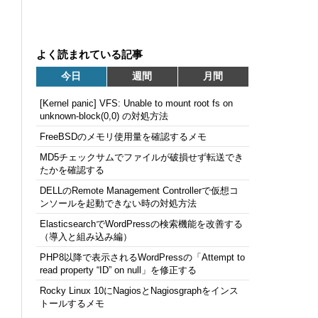
よく読まれている記事
今日
週間
月間
[Kernel panic] VFS: Unable to mount root fs on
unknown-block(0,0) の対処方法
FreeBSDのメモリ使用量を確認するメモ
MD5チェックサムでファイルが破損せず転送でき
たかを確認する
DELLのRemote Management Controllerで仮想コ
ンソールを起動できない時の対処方法
ElasticsearchでWordPressの検索機能を改善する
（導入と組み込み編）
PHP8以降で表示されるWordPressの「Attempt to
read property “ID” on null」を修正する
Rocky Linux 10にNagiosとNagiosgraphをインス
トールするメモ