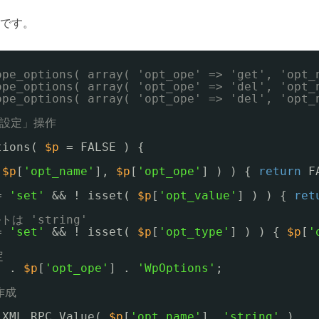
です。
ope_options( array( 'opt_ope' => 'get', 'opt_
ope_options( array( 'opt_ope' => 'del', 'opt_
ope_options( array( 'opt_ope' => 'del', 'opt_
除,設定」操作
tions( 
$p
= FALSE ) {
 
$p
[
'opt_name'
], 
$p
[
'opt_ope'
] ) ) { 
return
F
= 
'set'
&& ! isset( 
$p
[
'opt_value'
] ) ) { 
ret
トは 'string'
= 
'set'
&& ! isset( 
$p
[
'opt_type'
] ) ) { 
$p
[
'
定
'
. 
$p
[
'opt_ope'
] . 
'WpOptions'
;
作成
XML_RPC_Value( 
$p
[
'opt_name'
], 
'string'
)