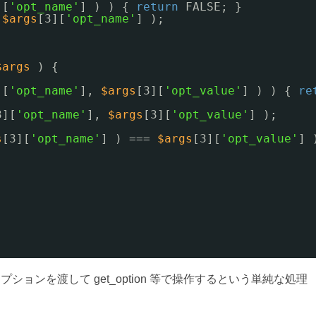
][
'opt_name'
] ) ) { 
return
FALSE; }
 
$args
[3][
'opt_name'
] );
$args
) {
][
'opt_name'
], 
$args
[3][
'opt_value'
] ) ) { 
re
3][
'opt_name'
], 
$args
[3][
'opt_value'
] );
s
[3][
'opt_name'
] ) === 
$args
[3][
'opt_value'
] 
プションを渡して get_option 等で操作するという単純な処理