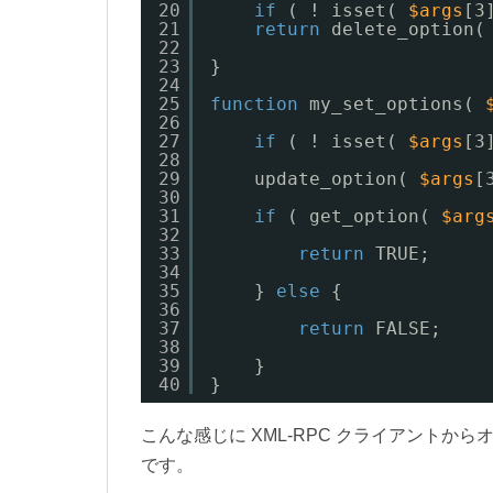
20
if
( ! isset( 
$args
[3
21
return
delete_option(
22
23
}
24
25
function
my_set_options( 
26
27
if
( ! isset( 
$args
[3
28
29
update_option( 
$args
[
30
31
if
( get_option( 
$arg
32
33
return
TRUE;
34
35
} 
else
{
36
37
return
FALSE;
38
39
}
40
}
こんな感じに XML-RPC クライアントからオ
です。