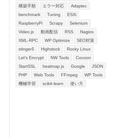
構築手順
エラー対応
Adaptec
benchmark
Tuning
ESXi
RaspberryPi
Scrapy
Selenium
Video.js
動画配信
RSS
Nagios
XML-RPC
WP Optimize
SEO対策
stinger5
Highstock
Rocky Linux
Let's Encrypt
NW Tools
Cocoon
StartSSL
heatmap.js
Google
JSON
PHP
Web Tools
FFmpeg
WP Tools
機械学習
scikit-learn
使い方