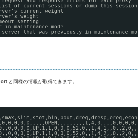
 request and response errors for each proxy
list of current sessions or dump this session
rver's current weight
rver's weight
meout setting
r in maintenance mode
 server that was previously in maintenance mo
port
と同様の情報が取得できます。
,smax,slim,stot,bin,bout,dreq,dresp,ereq,econ
,0,0,0,0,0,,,,,OPEN,,,,,,,,,1,4,0,,,,0,0,0,0,
0,,0,0,0,0,UP,1,1,0,0,0,52,0,,1,4,1,,0,,2,0,,
0,,0,0,0,0,UP,1,1,0,0,0,52,0,,1,4,2,,0,,2,0,,