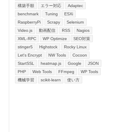
構築手順
エラー対応
Adaptec
benchmark
Tuning
ESXi
RaspberryPi
Scrapy
Selenium
Video.js
動画配信
RSS
Nagios
XML-RPC
WP Optimize
SEO対策
stinger5
Highstock
Rocky Linux
Let's Encrypt
NW Tools
Cocoon
StartSSL
heatmap.js
Google
JSON
PHP
Web Tools
FFmpeg
WP Tools
機械学習
scikit-learn
使い方