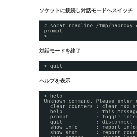
ソケットに接続し対話モードへスイッチ
# socat readline /tmp/haproxy-
prompt
>
対話モードを終了
> quit
ヘルプを表示
> help
Unknown command. Please enter 
clear counters : clear max s
help           : this messag
prompt         : toggle inte
quit           : disconnect
show info      : report info
show stat      : report coun