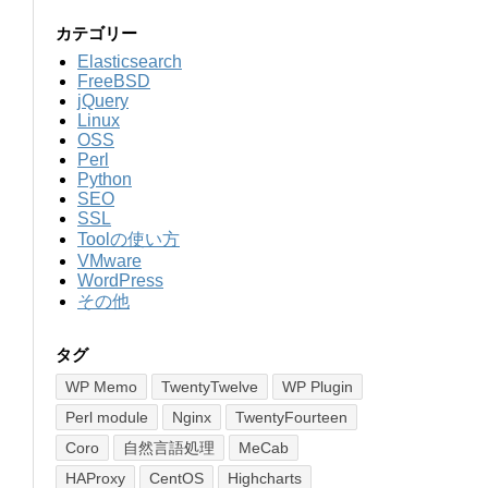
カテゴリー
Elasticsearch
FreeBSD
jQuery
Linux
OSS
Perl
Python
SEO
SSL
Toolの使い方
VMware
WordPress
その他
タグ
WP Memo
TwentyTwelve
WP Plugin
Perl module
Nginx
TwentyFourteen
Coro
自然言語処理
MeCab
HAProxy
CentOS
Highcharts
n