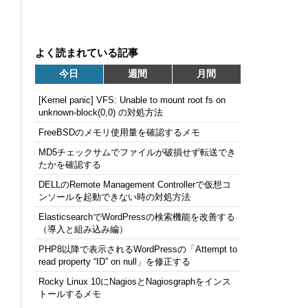
よく読まれている記事
今日
週間
月間
[Kernel panic] VFS: Unable to mount root fs on
unknown-block(0,0) の対処方法
FreeBSDのメモリ使用量を確認するメモ
MD5チェックサムでファイルが破損せず転送でき
たかを確認する
DELLのRemote Management Controllerで仮想コ
ンソールを起動できない時の対処方法
ElasticsearchでWordPressの検索機能を改善する
（導入と組み込み編）
PHP8以降で表示されるWordPressの「Attempt to
read property “ID” on null」を修正する
Rocky Linux 10にNagiosとNagiosgraphをインス
トールするメモ