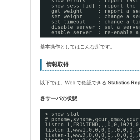
show errors    : report last
show sess [id] : report the 
get weight     : report a se
set weight     : change a se
set timeout    : change a ti
disable server : set a serve
enable server  : re-enable a
基本操作としてはこんな所です。
情報取得
以下では、Web で確認できる
Statistics Re
各サーバの状態
> show stat
# pxname,svname,qcur,qmax,scur
listen-1,FRONTEND,,,0,0,1024,0
listen-1,www1,0,0,0,0,,0,0,0,,
listen-1,www2,0,0,0,0,,0,0,0,,