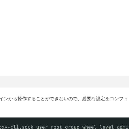
インから操作することができないので、必要な設定をコンフィ
oxy-cli.sock user root group wheel level admi