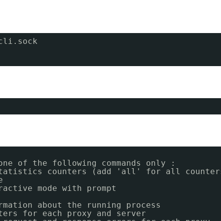
cli.sock
one of the following commands only :
tatistics counters (add 'all' for all counter
e
ractive mode with prompt
rmation about the running process
ters for each proxy and server