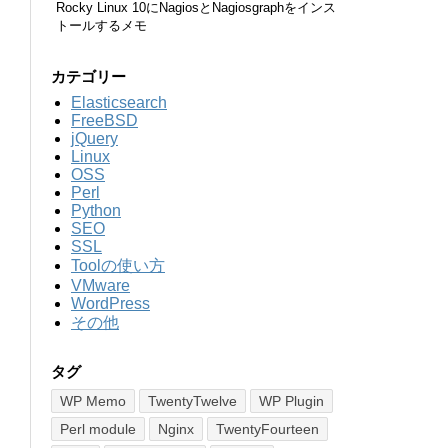
Rocky Linux 10にNagiosとNagiosgraphをインス
トールするメモ
カテゴリー
Elasticsearch
FreeBSD
jQuery
Linux
OSS
Perl
Python
SEO
SSL
Toolの使い方
VMware
WordPress
その他
タグ
WP Memo
TwentyTwelve
WP Plugin
Perl module
Nginx
TwentyFourteen