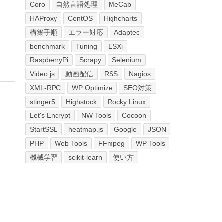
Coro
自然言語処理
MeCab
HAProxy
CentOS
Highcharts
構築手順
エラー対応
Adaptec
benchmark
Tuning
ESXi
RaspberryPi
Scrapy
Selenium
Video.js
動画配信
RSS
Nagios
XML-RPC
WP Optimize
SEO対策
stinger5
Highstock
Rocky Linux
Let's Encrypt
NW Tools
Cocoon
StartSSL
heatmap.js
Google
JSON
PHP
Web Tools
FFmpeg
WP Tools
機械学習
scikit-learn
使い方