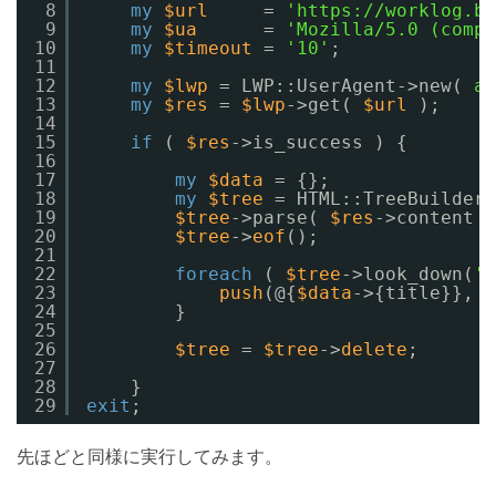
8
my
$url
= 
'https://worklog.be
9
my
$ua
= 
'Mozilla/5.0 (compa
10
my
$timeout
= 
'10'
;
11
12
my
$lwp
= LWP::UserAgent->new( 
ag
13
my
$res
= 
$lwp
->get( 
$url
);
14
15
if
( 
$res
->is_success ) {
16
17
my
$data
= {};
18
my
$tree
= HTML::TreeBuilder-
19
$tree
->parse( 
$res
->content )
20
$tree
->
eof
();
21
22
foreach
( 
$tree
->look_down(
'i
23
push
(@{
$data
->{title}}, 
$
24
}
25
26
$tree
= 
$tree
->
delete
;
27
28
}
29
exit
;
先ほどと同様に実行してみます。