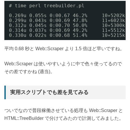
# time perl treebuilder.pl
0.269u 0.055s 0:00.67 46.2%     10+5202k 
0.299u 0.043s 0:00.69 47.8%     11+6023k 
0.312u 0.045s 0:00.70 50.0%     10+5300k 
0.314u 0.037s 0:00.69 49.2%     11+5512k 
0.330u 0.022s 0:00.68 51.4%     10+5215k 
平均 0.68 秒と Web::Scraper より 1.5 倍ほど早いですね。
Web::Scraper は使いやすいように中で色々使ってるので
その差ですかね (適当)。
実用スクリプトでも差を見てみる
ついでなので普段稼働させている処理も Web::Scraper と
HTML::TreeBuilder で分けてみたので計測してみました。