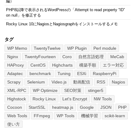
編）
PHP8以降で表示されるWordPressの「Attempt to read property “ID”
on null」を修正する
Rocky Linux 10にNagiosとNagiosgraphをインストールするメモ
タグ
WP Memo
TwentyTwelve
WP Plugin
Perl module
Nginx
TwentyFourteen
Coro
自然言語処理
MeCab
HAProxy
CentOS
Highcharts
構築手順
エラー対応
Adaptec
benchmark
Tuning
ESXi
RaspberryPi
Scrapy
Selenium
Video.js
動画配信
RSS
Nagios
XML-RPC
WP Optimize
SEO対策
stinger5
Highstock
Rocky Linux
Let's Encrypt
NW Tools
Cocoon
StartSSL
heatmap.js
Google
JSON
PHP
Web Tools
FFmpeg
WP Tools
機械学習
scikit-learn
使い方