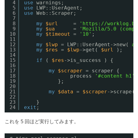
4
use
warnings;
5
use
LWP::UserAgent;
6
use
Web::Scraper;
7
8
my
$url
= 
'https://worklog.be
9
my
$ua
= 
'Mozilla/5.0 (compa
10
my
$timeout
= 
'10'
;
11
12
my
$lwp
= LWP::UserAgent->new( 
ag
13
my
$res
= 
$lwp
->get( 
$url
);
14
15
if
( 
$res
->is_success ) {
16
17
my
$scraper
= scraper {
18
process 
'#content h1'
,
19
};
20
21
my
$data
= 
$scraper
->scrape(
$
22
23
}
24
exit
;
これを 5 回ほど実行してみます。