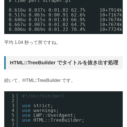
# time perl scraper.pl
0.616u 0.037s 0:01.02 62.7%     10+7914k 
0.517u 0.063s 0:00.91 62.6%     10+7167k 
0.686u 0.015s 0:01.03 66.9%     10+7674k 
0.667u 0.007s 0:01.02 64.7%     10+7674k 
0.806u 0.069s 0:01.22 70.4%     10+7724k 
平均 1.04 秒って所ですね。
HTML::TreeBuilder でタイトルを抜き出す処理
続いて、HTML::TreeBuilder です。
1
#!/usr/bin/perl
2
3
use
strict;
4
use
warnings;
5
use
LWP::UserAgent;
6
use
HTML::TreeBuilder;
7