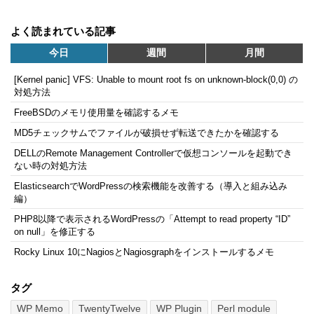
よく読まれている記事
今日
週間
月間
[Kernel panic] VFS: Unable to mount root fs on unknown-block(0,0) の
対処方法
FreeBSDのメモリ使用量を確認するメモ
MD5チェックサムでファイルが破損せず転送できたかを確認する
DELLのRemote Management Controllerで仮想コンソールを起動でき
ない時の対処方法
ElasticsearchでWordPressの検索機能を改善する（導入と組み込み
編）
PHP8以降で表示されるWordPressの「Attempt to read property “ID”
on null」を修正する
Rocky Linux 10にNagiosとNagiosgraphをインストールするメモ
タグ
WP Memo
TwentyTwelve
WP Plugin
Perl module