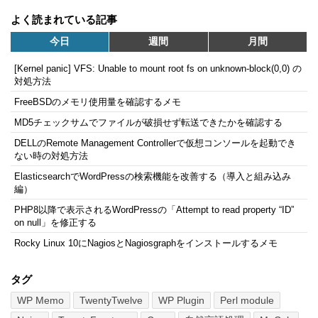
よく読まれている記事
今日
週間
月間
[Kernel panic] VFS: Unable to mount root fs on unknown-block(0,0) の
対処方法
FreeBSDのメモリ使用量を確認するメモ
MD5チェックサムでファイルが破損せず転送できたかを確認する
DELLのRemote Management Controllerで仮想コンソールを起動でき
ない時の対処方法
ElasticsearchでWordPressの検索機能を改善する（導入と組み込み
編）
PHP8以降で表示されるWordPressの「Attempt to read property “ID”
on null」を修正する
Rocky Linux 10にNagiosとNagiosgraphをインストールするメモ
タグ
WP Memo
TwentyTwelve
WP Plugin
Perl module