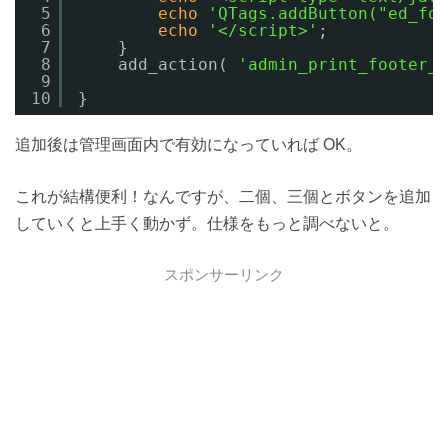
5
echo
'QTags.addButton("ed_fon
6
echo
'</script>'
;
7
}
8
add_action( 
'admin_print_footer_s
9
10
}
追加後は管理画面内で有効になっていれば OK。
これが結構便利！なんですが、二個、三個とボタンを追加
していくと上手く動かず。仕様をもっと調べないと。
スポンサーリンク