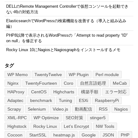
DELLのRemote Management Controllerで仮想コンソールを起動でき
ない時の対処方法
ElasticsearchでWordPressの検索機能を改善する（導入と組み込み
編）
PHP8以降で表示されるWordPressの「Attempt to read property “ID”
on null」を修正する
Rocky Linux 10にNagiosとNagiosgraphをインストールするメモ
タグ
WP Memo
TwentyTwelve
WP Plugin
Perl module
Nginx
TwentyFourteen
Coro
自然言語処理
MeCab
HAProxy
CentOS
Highcharts
構築手順
エラー対応
Adaptec
benchmark
Tuning
ESXi
RaspberryPi
Scrapy
Selenium
Video.js
動画配信
RSS
Nagios
XML-RPC
WP Optimize
SEO対策
stinger5
Highstock
Rocky Linux
Let's Encrypt
NW Tools
Cocoon
StartSSL
heatmap.js
Google
JSON
PHP