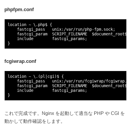
phpfpm.conf
location ~ \.php$ {

    fastcgi_pass   unix:/var/run/php-fpm.sock;

    fastcgi_param  SCRIPT_FILENAME  $document_root$fa
    include        fastcgi_params;

fcgiwrap.conf
location ~ \.(pl|cgi)$ {

    fastcgi_pass   unix:/var/run/fcgiwrap/fcgiwrap.so
    fastcgi_param  SCRIPT_FILENAME  $document_root$fa
    include        fastcgi_params;

これで完成です。Nginx を起動して適当な PHP や CGI を
動かして動作確認をします。