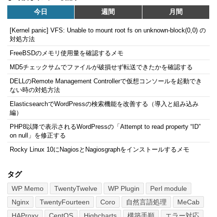
今日
週間
月間
[Kernel panic] VFS: Unable to mount root fs on unknown-block(0,0) の
対処方法
FreeBSDのメモリ使用量を確認するメモ
MD5チェックサムでファイルが破損せず転送できたかを確認する
DELLのRemote Management Controllerで仮想コンソールを起動でき
ない時の対処方法
ElasticsearchでWordPressの検索機能を改善する（導入と組み込み
編）
PHP8以降で表示されるWordPressの「Attempt to read property “ID”
on null」を修正する
Rocky Linux 10にNagiosとNagiosgraphをインストールするメモ
タグ
WP Memo
TwentyTwelve
WP Plugin
Perl module
Nginx
TwentyFourteen
Coro
自然言語処理
MeCab
HAProxy
CentOS
Highcharts
構築手順
エラー対応