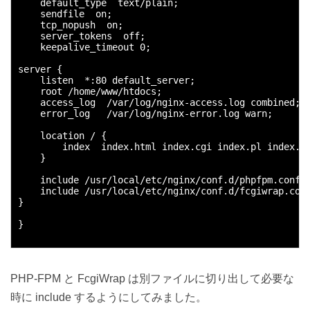
    default_type  text/plain;

    sendfile  on;

    tcp_nopush  on;

    server_tokens  off;

    keepalive_timeout 0;

server {

    listen  *:80 default_server;

    root /home/www/htdocs;

    access_log  /var/log/nginx-access.log combined;

    error_log   /var/log/nginx-error.log warn;

    location / {

        index  index.html index.cgi index.pl index.ph
    }

    include /usr/local/etc/nginx/conf.d/phpfpm.conf;

    include /usr/local/etc/nginx/conf.d/fcgiwrap.conf
}

}

PHP-FPM と FcgiWrap は別ファイルに切り出して必要な
時に include するようにしてみました。