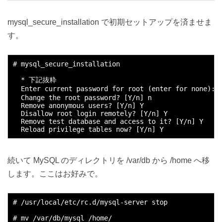
mysql_secure_installation で初期セットアップを済ませま
す。
# mysql_secure_installation

  * 下記抜粋

  Enter current password for root (enter for none): 
  Change the root password? [Y/n] n

  Remove anonymous users? [Y/n] Y

  Disallow root login remotely? [Y/n] Y

  Remove test database and access to it? [Y/n] Y

続いて MySQL のディレクトリを /var/db から /home へ移
します。ここはお好みで。
# /usr/local/etc/rc.d/mysql-server stop

# mv /var/db/mysql /home/
