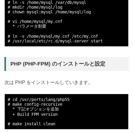
# ln -s /home/mysql /var/db/mysql

# mkdir /home/mysql/log

# chown mysql:mysql /home/mysql/log

# vi /home/mysql/my.cnf

  * パラメータ割愛

# ln -s /home/mysql/my.cnf /etc/my.cnf

PHP (PHP-FPM) のインストールと設定
次は PHP をインストールしていきます。
# cd /usr/ports/lang/php55

# make config-recursive

  * 下記オプションを追加

  + Build FPM version
