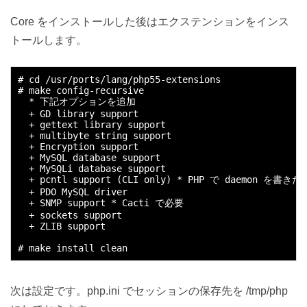
Core をインストールした後はエクステンションをインス
トールします。
# cd /usr/ports/lang/php55-extensions

# make config-recursive

  * 下記オプションを追加

  + GD library support

  + gettext library support

  + multibyte string support

  + Encryption support

  + MySQL database support

  + MySQLi database support

  + pcntl support (CLI only) * PHP で daemon を書きた
  + PDO MySQL driver

  + SNMP support * Cacti で必要

  + sockets support

  + ZLIB support

次は設定です。php.ini でセッションの保存先を /tmp/php