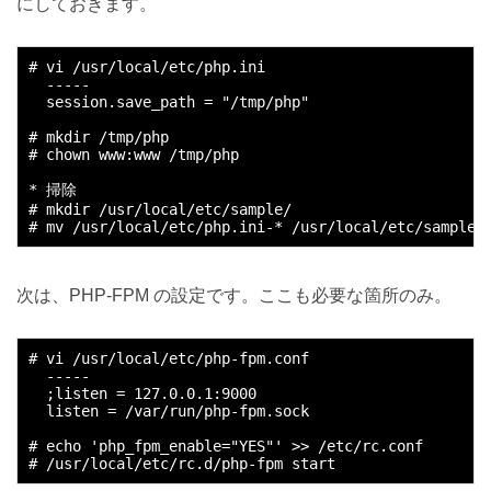
にしておきます。
# vi /usr/local/etc/php.ini

  -----

  session.save_path = "/tmp/php"

# mkdir /tmp/php

# chown www:www /tmp/php

* 掃除

# mkdir /usr/local/etc/sample/

次は、PHP-FPM の設定です。ここも必要な箇所のみ。
# vi /usr/local/etc/php-fpm.conf

  -----

  ;listen = 127.0.0.1:9000

  listen = /var/run/php-fpm.sock

# echo 'php_fpm_enable="YES"' >> /etc/rc.conf
