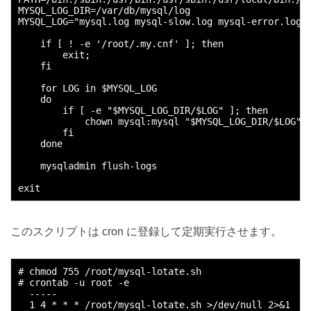
MYSQL_LOG_DIR=/var/db/mysql/log

MYSQL_LOG="mysql.log mysql-slow.log mysql-error.log"

    if [ ! -e '/root/.my.cnf' ]; then

        exit;

    fi

    for LOG in $MYSQL_LOG

    do

        if [ -e "$MYSQL_LOG_DIR/$LOG" ]; then

            chown mysql:mysql "$MYSQL_LOG_DIR/$LOG"

        fi

    done

    mysqladmin flush-logs

このスクリプトは cron に登録して定期実行させます。
# chmod 755 /root/mysql-lotate.sh

# crontab -u root -e

  -----
