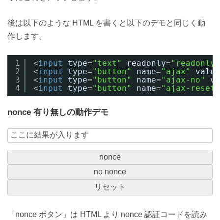
後は以下のような HTML を書くと以下のデモと同じく動
作します。
1
<
input
type
=
"text"
readonly
=
"readonly"
2
<
input
type
=
"button"
name
=
"ajax"
value
3
<
input
type
=
"button"
name
=
"ajax-no"
va
4
<
input
type
=
"button"
name
=
"ajax-reset"
nonce 有り無しの動作デモ
「nonce ボタン」は HTML より nonce 認証コードを読み