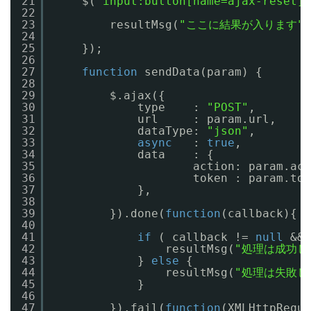
21
$(
"input:button[name=ajax-reset]"
22
23
resultMsg(
"ここに結果が入ります"
)
24
25
});
26
27
function
sendData(param) {
28
29
$.ajax({
30
type    : 
"POST"
,
31
url     : param.url,
32
dataType: 
"json"
,
33
async
: 
true
,
34
data    : {
35
action: param.act
36
token : param.tok
37
},
38
39
}).done(
function
(callback){
40
41
if
( callback != 
null
&& 
42
resultMsg(
"処理は成功し
43
} 
else
{
44
resultMsg(
"処理は失敗し
45
}
46
47
}).fail(
function
(XMLHttpReque