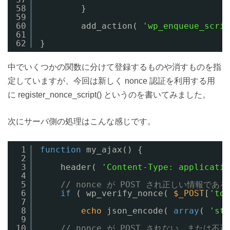
58
}
59
60
add_action( 
'wp_enqueue_scrip
61
62
}
中でいくつかの関数に分けて登録するものや消すものを指
定していますが、今回は新しく nonce 認証を利用する用
に register_nonce_script() というのを書いてみました。
次にサーバ側の処理はこんな感じです。
1
function
my_ajax() {
2
3
header( 
'Content-Type: applicatio
4
5
// nonce が POST され正しい情報であ
6
if
( wp_verify_nonce( 
$_POST
[
'tok
7
8
echo
json_encode( 
array
( 
'sta
9
10
// nonce が POST されない、または不