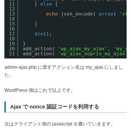
11
} 
else
{
12
13
echo
json_encode( 
array
( 
'sta
14
15
}
16
17
die
();
18
19
}
20
add_action( 
'wp_ajax_my_ajax'
, 
'my_aj
21
add_action( 
'wp_ajax_nopriv_my_ajax'
,
admin-ajax.php に渡すアクション名は my_ajax にしまし
た。
WordPress 側はこれで以上です。
Ajax で nonce 認証コードを利用する
次はクライアント側の javascript を書いていきます。