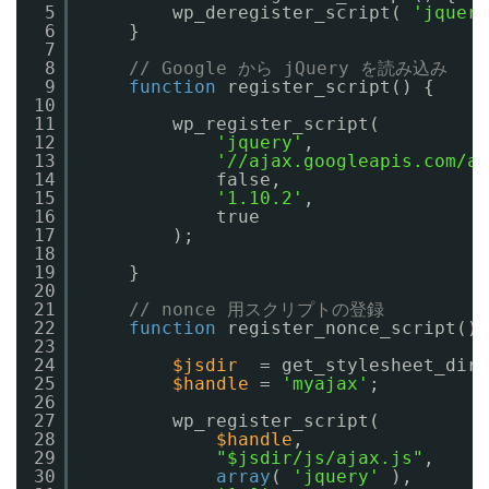
5
wp_deregister_script( 
'jquery
6
}
7
8
// Google から jQuery を読み込み
9
function
register_script() {
10
11
wp_register_script(
12
'jquery'
,
13
'//ajax.googleapis.com/aj
14
false,
15
'1.10.2'
,
16
true
17
);
18
19
}
20
21
// nonce 用スクリプトの登録
22
function
register_nonce_script() 
23
24
$jsdir
= get_stylesheet_dire
25
$handle
= 
'myajax'
;
26
27
wp_register_script(
28
$handle
,
29
"$jsdir/js/ajax.js"
,
30
array
( 
'jquery'
),