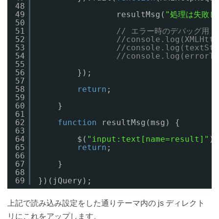
48
49
resultMsg(
"処理は失敗し
50
51
// エラー時のデバッグ用
52
//console.log(XMLHttp
53
//console.log(textSta
54
//console.log(errorTh
55
56
});
57
58
return
;
59
60
}
61
62
function
resultMsg(msg) {
63
64
$(
"input:text[name=result]"
).
65
return
;
66
67
}
68
69
})(jQuery);
上記で読み込み設定をした通りテーマ内の js ディレクト
リにこれをアップします。