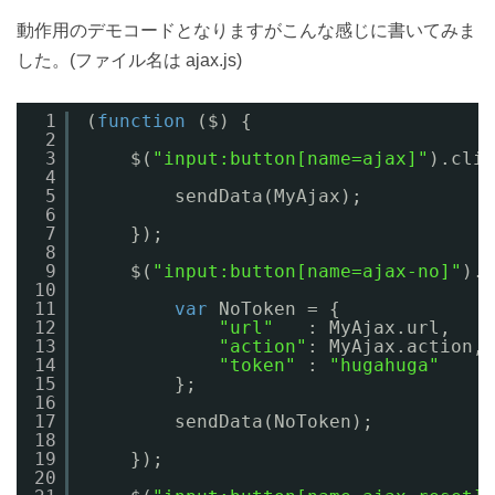
動作用のデモコードとなりますがこんな感じに書いてみま
した。(ファイル名は ajax.js)
1
(
function
($) {
2
3
$(
"input:button[name=ajax]"
).clic
4
5
sendData(MyAjax);
6
7
});
8
9
$(
"input:button[name=ajax-no]"
).c
10
11
var
NoToken = {
12
"url"
: MyAjax.url,
13
"action"
: MyAjax.action,
14
"token"
: 
"hugahuga"
15
};
16
17
sendData(NoToken);
18
19
});
20