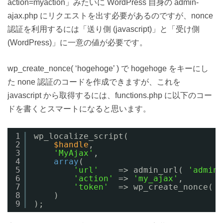
action=myaction」みたいに WordPress 自身の admin-
ajax.php にリクエストを出す必要があるのですが、nonce
認証を利用するには「送り側 (javascript)」と「受け側
(WordPress)」に一意の値が必要です。
wp_create_nonce( ‘hogehoge’ ) で hogehoge をキーにし
た none 認証のコードを作成できますが、これを
javascript から取得するには、functions.php に以下のコー
ドを書くとスマートになると思います。
1
wp_localize_script(
2
$handle
,
3
'MyAjax'
,
4
array
(
5
'url'
=> admin_url( 
'admin-
6
'action'
=> 
'my_ajax'
,
7
'token'
=> wp_create_nonce( 
'
8
)
9
);