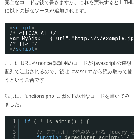
完全なコードは後で書きますが、これを実装すると HTML
に以下の様なソースが追加されます。
<
script
>
/* 
<![CDATA[ */
var MyAjax = {"url":"http:\/\/example.jp\
/* ]]>
*/
</
script
>
ここに URL や nonce 認証用のコードが javascript の連想
配列で吐出されるので、後は javascript から読み取って使
うという具合です。
試しに、functions.php には以下の用なコードを書いてみ
ました。
1
if
( ! is_admin() ) {
2
3
// デフォルトで読み込まれる jquery を
4
function
deregister_script() {