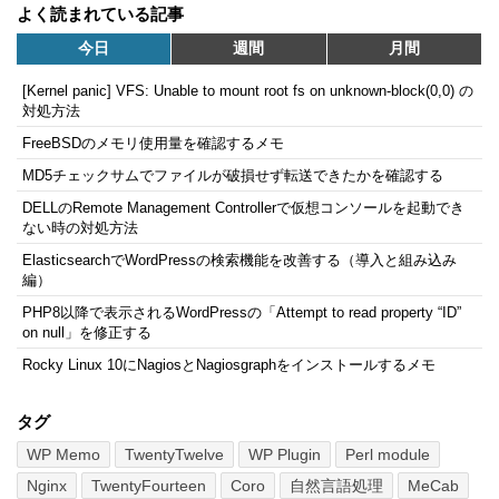
よく読まれている記事
今日
週間
月間
[Kernel panic] VFS: Unable to mount root fs on unknown-block(0,0) の
対処方法
FreeBSDのメモリ使用量を確認するメモ
MD5チェックサムでファイルが破損せず転送できたかを確認する
DELLのRemote Management Controllerで仮想コンソールを起動でき
ない時の対処方法
ElasticsearchでWordPressの検索機能を改善する（導入と組み込み
編）
PHP8以降で表示されるWordPressの「Attempt to read property “ID”
on null」を修正する
Rocky Linux 10にNagiosとNagiosgraphをインストールするメモ
タグ
WP Memo
TwentyTwelve
WP Plugin
Perl module
Nginx
TwentyFourteen
Coro
自然言語処理
MeCab