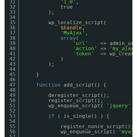
31
'1.0'
,
32
true
33
);
34
35
wp_localize_script(
36
$handle
,
37
'MyAjax'
,
38
array
(
39
'url'
=> admin_url
40
'action'
=> 
'my_ajax'
41
'token'
=> wp_create
42
)
43
);
44
45
}
46
47
function
add_script() {
48
49
deregister_script();
50
register_script();
51
wp_enqueue_script( 
'jquery'
)
52
53
if
( is_single() ) {
54
55
register_nonce_script();
56
wp_enqueue_script( 
'myaja
57