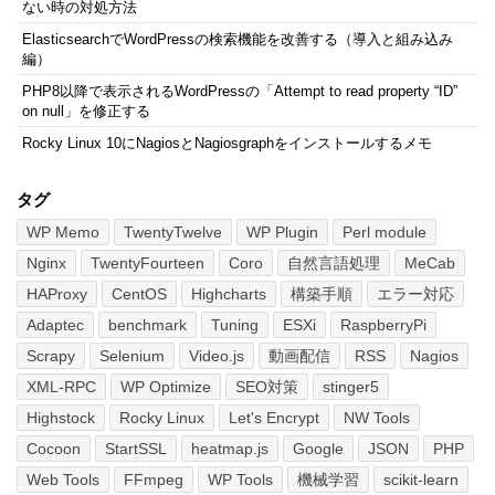
ない時の対処方法
ElasticsearchでWordPressの検索機能を改善する（導入と組み込み
編）
PHP8以降で表示されるWordPressの「Attempt to read property “ID”
on null」を修正する
Rocky Linux 10にNagiosとNagiosgraphをインストールするメモ
タグ
WP Memo
TwentyTwelve
WP Plugin
Perl module
Nginx
TwentyFourteen
Coro
自然言語処理
MeCab
HAProxy
CentOS
Highcharts
構築手順
エラー対応
Adaptec
benchmark
Tuning
ESXi
RaspberryPi
Scrapy
Selenium
Video.js
動画配信
RSS
Nagios
XML-RPC
WP Optimize
SEO対策
stinger5
Highstock
Rocky Linux
Let's Encrypt
NW Tools
Cocoon
StartSSL
heatmap.js
Google
JSON
PHP
Web Tools
FFmpeg
WP Tools
機械学習
scikit-learn