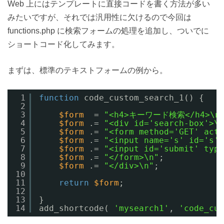
Web 上にはテンプレートに直接コードを書く方法が多い
みたいですが、それでは汎用性に欠けるので今回は
functions.php に検索フォームの処理を追加し、ついでに
ショートコード化してみます。
まずは、標準のテキストフォームの例から。
1
function
code_custom_search_1() {
2
3
$form
= 
"<h4>キーワード検索</h4>\n
4
$form
.= 
"<div id='search-box'>\n
5
$form
.= 
"<form method='GET' acti
6
$form
.= 
"<input name='s' id='s' 
7
$form
.= 
"<input id='submit' typ
8
$form
.= 
"</form>\n"
;
9
$form
.= 
"</div>\n"
;
10
11
return
$form
;
12
13
}
14
add_shortcode( 
'mysearch1'
, 
'code_cus