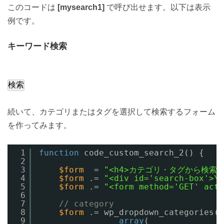
このコードは
[mysearch1]
で呼び出せます。以下は表示
例です。
キーワード検索
続いて、カテゴリまたはタグを選択して検索するフォーム
を作ってみます。
1
function
code_custom_search_2() {
2
3
$form
= 
"<h4>カテゴリ・タグから検索</
4
$form
.= 
"<div id='search-box'>\n
5
$form
.= 
"<form method='GET' acti
6
7
// category
8
$form
.= wp_dropdown_categories(
9
array
(