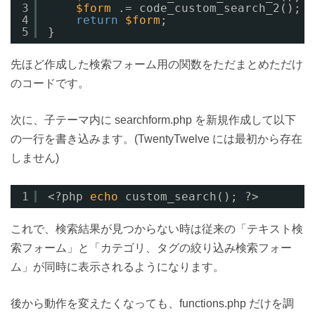
3
$form
.= code_custom_search_2();
4
return
$form
;
5
}
先ほど作成した検索フォーム用の関数をただまとめただけ
のコードです。
次に、子テーマ内に searchform.php を新規作成して以下
の一行を書き込みます。(TwentyTwelve には最初から存在
しません)
1
<?php 
echo
custom_search(); ?>
これで、検索結果が見つからない時は従来の「テキスト検
索フォーム」と「カテゴリ、タグの絞り込み検索フォー
ム」が同時に表示されるようになります。
後から動作を変えたくなっても、functions.php だけを調