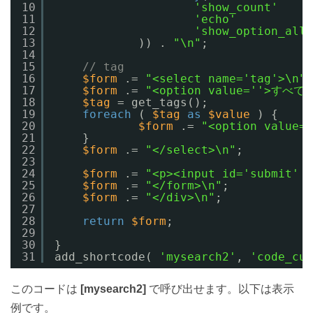
10
'show_count'
11
'echo'
12
'show_option_all'
13
)) . 
"\n"
;
14
15
// tag
16
$form
.= 
"<select name='tag'>\n"
;
17
$form
.= 
"<option value=''>すべて
18
$tag
= get_tags();
19
foreach
( 
$tag
as
$value
) {
20
$form
.= 
"<option value='
21
}
22
$form
.= 
"</select>\n"
;
23
24
$form
.= 
"<p><input id='submit' 
25
$form
.= 
"</form>\n"
;
26
$form
.= 
"</div>\n"
;
27
28
return
$form
;
29
30
}
31
add_shortcode( 
'mysearch2'
, 
'code_cus
このコードは
[mysearch2]
で呼び出せます。以下は表示
例です。