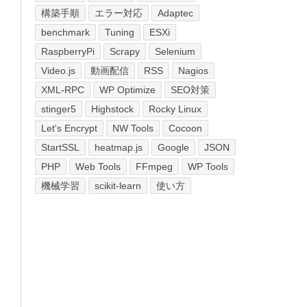
構築手順
エラー対応
Adaptec
benchmark
Tuning
ESXi
RaspberryPi
Scrapy
Selenium
Video.js
動画配信
RSS
Nagios
XML-RPC
WP Optimize
SEO対策
stinger5
Highstock
Rocky Linux
Let's Encrypt
NW Tools
Cocoon
StartSSL
heatmap.js
Google
JSON
PHP
Web Tools
FFmpeg
WP Tools
機械学習
scikit-learn
使い方