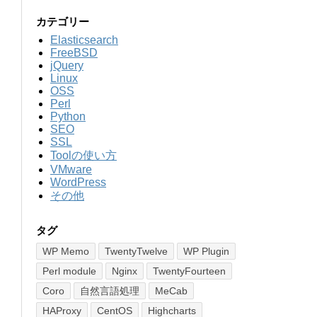
カテゴリー
Elasticsearch
FreeBSD
jQuery
Linux
OSS
Perl
Python
SEO
SSL
Toolの使い方
VMware
WordPress
その他
タグ
WP Memo
TwentyTwelve
WP Plugin
Perl module
Nginx
TwentyFourteen
Coro
自然言語処理
MeCab
HAProxy
CentOS
Highcharts