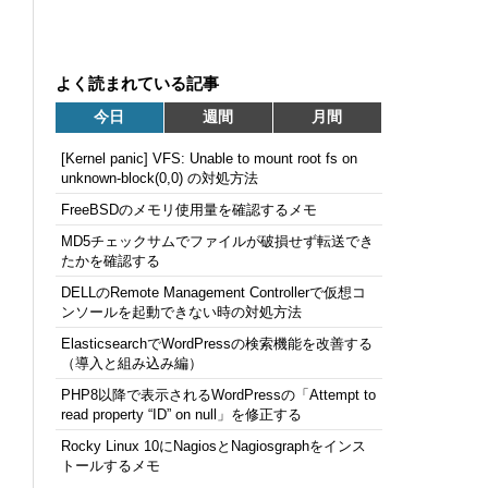
よく読まれている記事
今日
週間
月間
[Kernel panic] VFS: Unable to mount root fs on
unknown-block(0,0) の対処方法
FreeBSDのメモリ使用量を確認するメモ
MD5チェックサムでファイルが破損せず転送でき
たかを確認する
DELLのRemote Management Controllerで仮想コ
ンソールを起動できない時の対処方法
ElasticsearchでWordPressの検索機能を改善する
（導入と組み込み編）
PHP8以降で表示されるWordPressの「Attempt to
read property “ID” on null」を修正する
Rocky Linux 10にNagiosとNagiosgraphをインス
トールするメモ