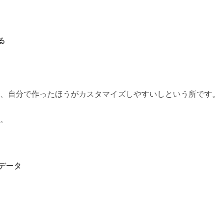
る
、自分で作ったほうがカスタマイズしやすいしという所です。
。
析データ