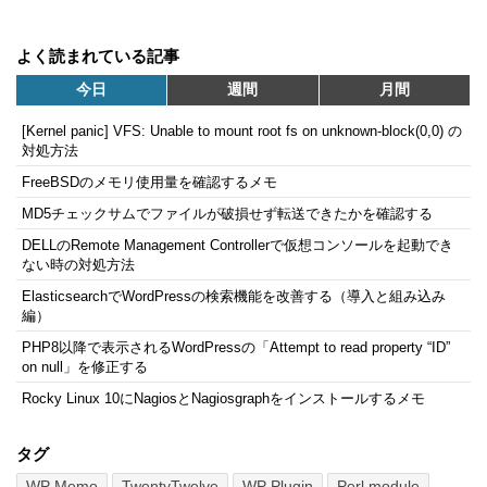
よく読まれている記事
今日
週間
月間
[Kernel panic] VFS: Unable to mount root fs on unknown-block(0,0) の
対処方法
FreeBSDのメモリ使用量を確認するメモ
MD5チェックサムでファイルが破損せず転送できたかを確認する
DELLのRemote Management Controllerで仮想コンソールを起動でき
ない時の対処方法
ElasticsearchでWordPressの検索機能を改善する（導入と組み込み
編）
PHP8以降で表示されるWordPressの「Attempt to read property “ID”
on null」を修正する
Rocky Linux 10にNagiosとNagiosgraphをインストールするメモ
タグ
WP Memo
TwentyTwelve
WP Plugin
Perl module