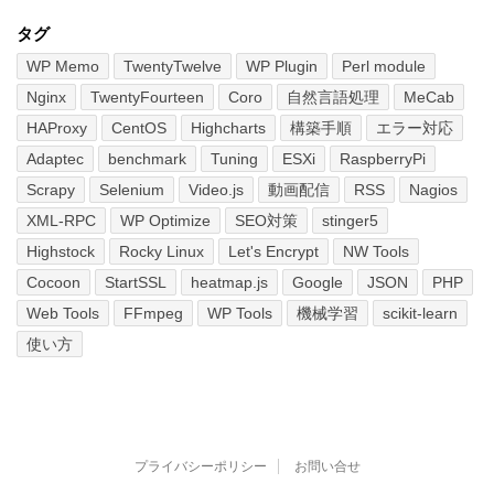
タグ
WP Memo
TwentyTwelve
WP Plugin
Perl module
Nginx
TwentyFourteen
Coro
自然言語処理
MeCab
HAProxy
CentOS
Highcharts
構築手順
エラー対応
Adaptec
benchmark
Tuning
ESXi
RaspberryPi
Scrapy
Selenium
Video.js
動画配信
RSS
Nagios
XML-RPC
WP Optimize
SEO対策
stinger5
Highstock
Rocky Linux
Let's Encrypt
NW Tools
Cocoon
StartSSL
heatmap.js
Google
JSON
PHP
Web Tools
FFmpeg
WP Tools
機械学習
scikit-learn
使い方
プライバシーポリシー
お問い合せ