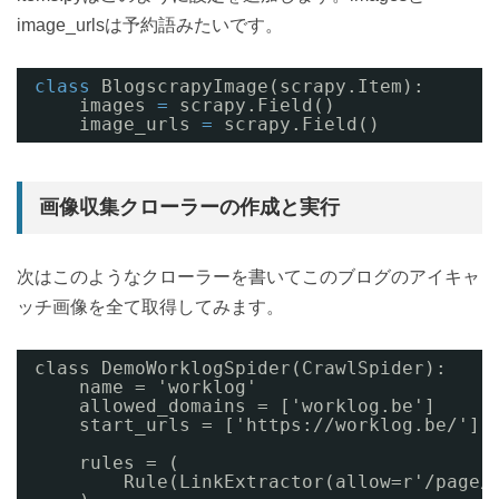
image_urlsは予約語みたいです。
class
BlogscrapyImage(scrapy.Item):
images 
=
scrapy.Field()
image_urls 
=
scrapy.Field()
画像収集クローラーの作成と実行
次はこのようなクローラーを書いてこのブログのアイキャ
ッチ画像を全て取得してみます。
class DemoWorklogSpider(CrawlSpider):
name = 'worklog'
allowed_domains = ['worklog.be']
start_urls = ['https://worklog.be/']
rules = (
Rule(LinkExtractor(allow=r'/page/