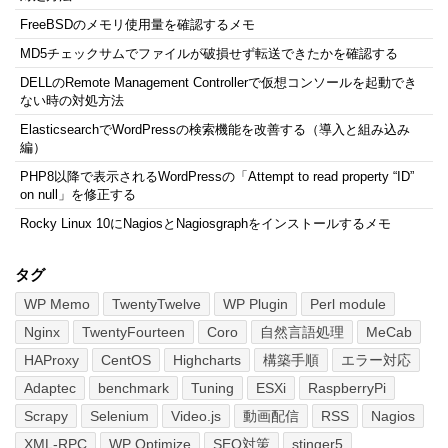
FreeBSDのメモリ使用量を確認するメモ
MD5チェックサムでファイルが破損せず転送できたかを確認する
DELLのRemote Management Controllerで仮想コンソールを起動でき
ない時の対処方法
ElasticsearchでWordPressの検索機能を改善する（導入と組み込み
編）
PHP8以降で表示されるWordPressの「Attempt to read property “ID”
on null」を修正する
Rocky Linux 10にNagiosとNagiosgraphをインストールするメモ
タグ
WP Memo
TwentyTwelve
WP Plugin
Perl module
Nginx
TwentyFourteen
Coro
自然言語処理
MeCab
HAProxy
CentOS
Highcharts
構築手順
エラー対応
Adaptec
benchmark
Tuning
ESXi
RaspberryPi
Scrapy
Selenium
Video.js
動画配信
RSS
Nagios
XML-RPC
WP Optimize
SEO対策
stinger5