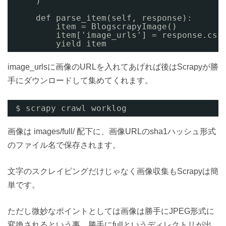
)
def parse_item(self, response):
item = BlogscrapyImage()
item['image_urls'] = response.css
yield item
image_urlsに画像のURLを入れてあげれば後はScrapyが勝
手にダウンロードして集めてくれます。
$ scrapy crawl worklog
画像は images/full/ 配下に、画像URLのsha1ハッシュ形式
のファイル名で保存されます。
文字のスクレイピングだけじゃなく画像収集もScrapyは簡
単です。
ただし微妙なポイントとしては画像は勝手にJPEG形式に
変換されるという事、勝手にfullというディレクトリが出