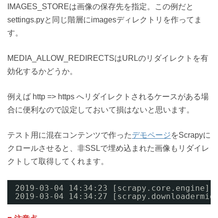
IMAGES_STOREは画像の保存先を指定。この例だと
settings.pyと同じ階層にimagesディレクトリを作ってま
す。
MEDIA_ALLOW_REDIRECTSはURLのリダイレクトを有
効化するかどうか。
例えば http => https へリダイレクトされるケースがある場
合に便利なので設定しておいて損はないと思います。
テスト用に混在コンテンツで作った
デモページ
をScrapyに
クロールさせると、非SSLで埋め込まれた画像もリダイレ
クトして取得してくれます。
2019-03-04 14:34:23 [scrapy.core.engine] 
2019-03-04 14:34:27 [scrapy.downloadermid