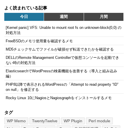
よく読まれている記事
今日
週間
月間
[Kernel panic] VFS: Unable to mount root fs on unknown-block(0,0) の
対処方法
FreeBSDのメモリ使用量を確認するメモ
MD5チェックサムでファイルが破損せず転送できたかを確認する
DELLのRemote Management Controllerで仮想コンソールを起動でき
ない時の対処方法
ElasticsearchでWordPressの検索機能を改善する（導入と組み込み
編）
PHP8以降で表示されるWordPressの「Attempt to read property “ID”
on null」を修正する
Rocky Linux 10にNagiosとNagiosgraphをインストールするメモ
タグ
WP Memo
TwentyTwelve
WP Plugin
Perl module