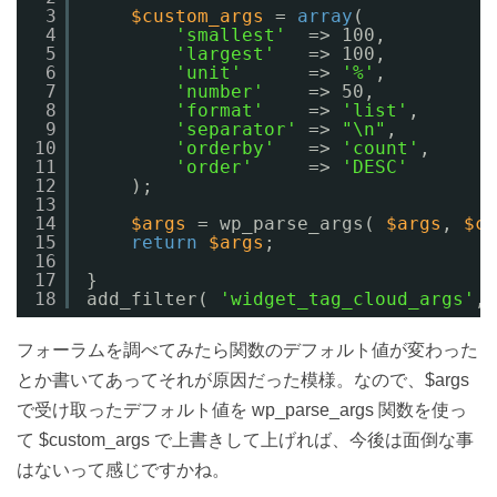
3
$custom_args
= 
array
(
4
'smallest'
=> 100,
5
'largest'
=> 100,
6
'unit'
=> 
'%'
,
7
'number'
=> 50,
8
'format'
=> 
'list'
,
9
'separator'
=> 
"\n"
,
10
'orderby'
=> 
'count'
,
11
'order'
=> 
'DESC'
12
);
13
14
$args
= wp_parse_args( 
$args
, 
$cu
15
return
$args
;
16
17
}
18
add_filter( 
'widget_tag_cloud_args'
, 
フォーラムを調べてみたら関数のデフォルト値が変わった
とか書いてあってそれが原因だった模様。なので、$args
で受け取ったデフォルト値を wp_parse_args 関数を使っ
て $custom_args で上書きして上げれば、今後は面倒な事
はないって感じですかね。