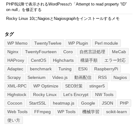
PHP8以降で表示されるWordPressの「Attempt to read property “ID”
on null」を修正する
Rocky Linux 10にNagiosとNagiosgraphをインストールするメモ
タグ
WP Memo
TwentyTwelve
WP Plugin
Perl module
Nginx
TwentyFourteen
Coro
自然言語処理
MeCab
HAProxy
CentOS
Highcharts
構築手順
エラー対応
Adaptec
benchmark
Tuning
ESXi
RaspberryPi
Scrapy
Selenium
Video.js
動画配信
RSS
Nagios
XML-RPC
WP Optimize
SEO対策
stinger5
Highstock
Rocky Linux
Let's Encrypt
NW Tools
Cocoon
StartSSL
heatmap.js
Google
JSON
PHP
Web Tools
FFmpeg
WP Tools
機械学習
scikit-learn
使い方