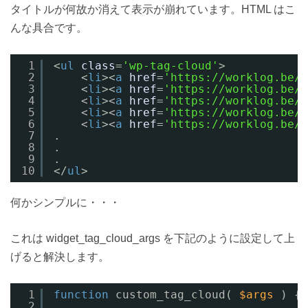
タイトルが何故か消えて表示が崩れています。HTML はこ
んな具合です。
1
<
ul
class
=
'wp-tag-cloud'
>
2
<
li
><
a
href
=
'https://worklog.be/a
3
<
li
><
a
href
=
'https://worklog.be/a
4
<
li
><
a
href
=
'https://worklog.be/a
5
<
li
><
a
href
=
'https://worklog.be/a
6
<
li
><
a
href
=
'https://worklog.be/a
7
.
8
.
9
.
10
</
ul
>
何かシンプルに・・・
これは widget_tag_cloud_args を下記のように設定して上
げると解決します。
1
function
custom_tag_cloud( 
$args
) {
2