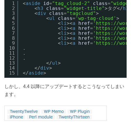
1
<
aside
id
=
"tag_cloud-2"
class
=
"widget
2
<
h3
class
=
"widget-title"
>タグ</
h3
3
<
div
class
=
"tagcloud"
>
4
<
ul
class
=
'wp-tag-cloud'
>
5
<
li
><
a
href
=
'https://wor
6
<
li
><
a
href
=
'https://work
7
<
li
><
a
href
=
'https://work
8
<
li
><
a
href
=
'https://work
9
<
li
><
a
href
=
'https://wor
10
.
11
.
12
.
13
</
ul
>
14
</
div
>
15
</
aside
>  
しかし、4.4 以降にアップデートするとこうなってしまい
ます。