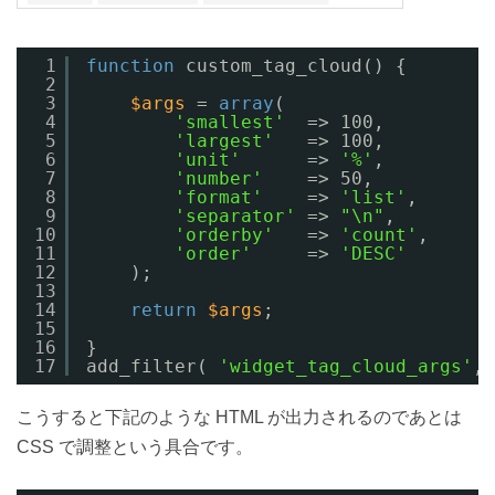
1
function
custom_tag_cloud() {
2
3
$args
= 
array
(
4
'smallest'
=> 100,
5
'largest'
=> 100,
6
'unit'
=> 
'%'
,
7
'number'
=> 50,
8
'format'
=> 
'list'
,
9
'separator'
=> 
"\n"
,
10
'orderby'
=> 
'count'
,
11
'order'
=> 
'DESC'
12
);
13
14
return
$args
;
15
16
}
17
add_filter( 
'widget_tag_cloud_args'
, 
こうすると下記のような HTML が出力されるのであとは
CSS で調整という具合です。