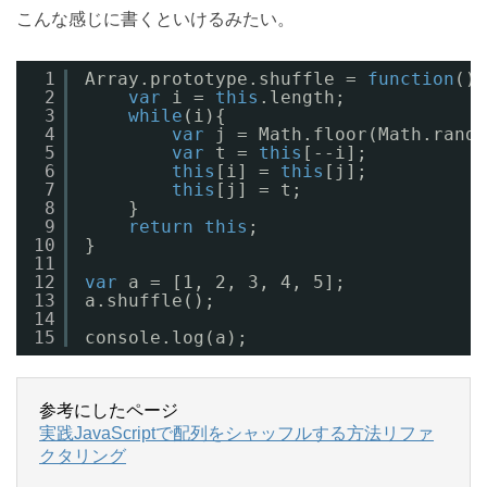
こんな感じに書くといけるみたい。
1
Array.prototype.shuffle = 
function
() 
2
var
i = 
this
.length;
3
while
(i){
4
var
j = Math.floor(Math.rando
5
var
t = 
this
[--i];
6
this
[i] = 
this
[j];
7
this
[j] = t;
8
}
9
return
this
;
10
}
11
12
var
a = [1, 2, 3, 4, 5];
13
a.shuffle();
14
15
console.log(a);
参考にしたページ
実践JavaScriptで配列をシャッフルする方法リファ
クタリング