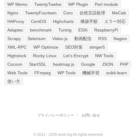
WP Memo
TwentyTwelve
WP Plugin
Perl module
Nginx
TwentyFourteen
Coro
自然言語処理
MeCab
HAProxy
CentOS
Highcharts
構築手順
エラー対応
Adaptec
benchmark
Tuning
ESXi
RaspberryPi
Scrapy
Selenium
Video.js
動画配信
RSS
Nagios
XML-RPC
WP Optimize
SEO対策
stinger5
Highstock
Rocky Linux
Let's Encrypt
NW Tools
Cocoon
StartSSL
heatmap.js
Google
JSON
PHP
Web Tools
FFmpeg
WP Tools
機械学習
scikit-learn
使い方
プライバシーポリシー
お問い合せ
© 2012 - 2026
work.log
All rights reserved.