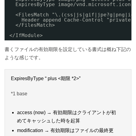
ExpiresByType image/vnd.microsoft.icon 
<FilesMatch "\.(css|js|gif|jpe?g|png|ic
Header append Cache-Control "private"
</FilesMatch>
</IfModule>
書くファイルの有効期限を設定している書式は概ね下記の
ような感じです。
ExpiresByType
“
plus <期限 *2>”
*1 base
access (now) → 有効期限はクライアントが初
めてキャッシュした時を起算
modification → 有効期限はファイルの最終更