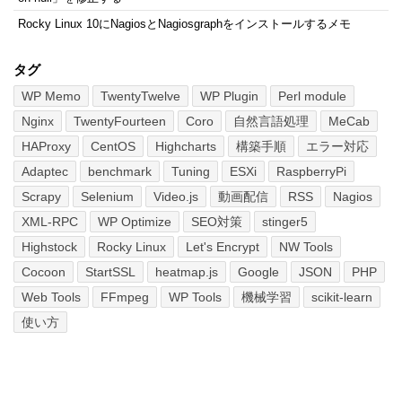
Rocky Linux 10にNagiosとNagiosgraphをインストールするメモ
タグ
WP Memo
TwentyTwelve
WP Plugin
Perl module
Nginx
TwentyFourteen
Coro
自然言語処理
MeCab
HAProxy
CentOS
Highcharts
構築手順
エラー対応
Adaptec
benchmark
Tuning
ESXi
RaspberryPi
Scrapy
Selenium
Video.js
動画配信
RSS
Nagios
XML-RPC
WP Optimize
SEO対策
stinger5
Highstock
Rocky Linux
Let's Encrypt
NW Tools
Cocoon
StartSSL
heatmap.js
Google
JSON
PHP
Web Tools
FFmpeg
WP Tools
機械学習
scikit-learn
使い方