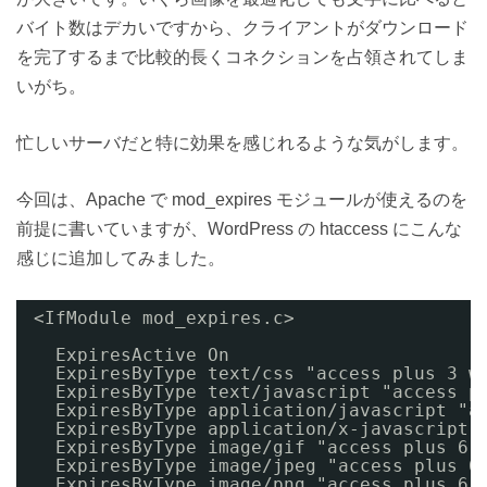
バイト数はデカいですから、クライアントがダウンロード
を完了するまで比較的長くコネクションを占領されてしま
いがち。
忙しいサーバだと特に効果を感じれるような気がします。
今回は、Apache で mod_expires モジュールが使えるのを
前提に書いていますが、WordPress の htaccess にこんな
感じに追加してみました。
<IfModule mod_expires.c>
ExpiresActive On
ExpiresByType text/css "access plus 3 w
ExpiresByType text/javascript "access p
ExpiresByType application/javascript "a
ExpiresByType application/x-javascript 
ExpiresByType image/gif "access plus 6 
ExpiresByType image/jpeg "access plus 6
ExpiresByType image/png "access plus 6 