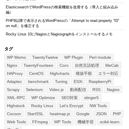
ElasticsearchでWordPressの検索機能を改善する（導入と組み込み
編）
PHP8以降で表示されるWordPressの「Attempt to read property “ID”
on null」を修正する
Rocky Linux 10にNagiosとNagiosgraphをインストールするメモ
タグ
WP Memo
TwentyTwelve
WP Plugin
Perl module
Nginx
TwentyFourteen
Coro
自然言語処理
MeCab
HAProxy
CentOS
Highcharts
構築手順
エラー対応
Adaptec
benchmark
Tuning
ESXi
RaspberryPi
Scrapy
Selenium
Video.js
動画配信
RSS
Nagios
XML-RPC
WP Optimize
SEO対策
stinger5
Highstock
Rocky Linux
Let's Encrypt
NW Tools
Cocoon
StartSSL
heatmap.js
Google
JSON
PHP
Web Tools
FFmpeg
WP Tools
機械学習
scikit-learn