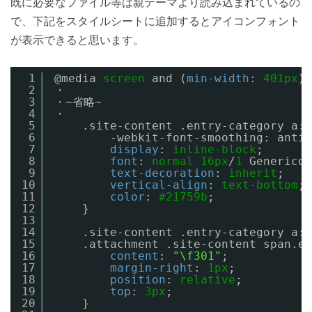
既に必要なファイル等は親テーマより読み込まれているの
で、下記をスタイルシートに追加するとアイコンフォント
が表示できると思います。
1
@media 
screen
and (
min-width
: 
401px
) 
2
・
3
・~省略~
4
・
5
.site-content .entry-category a:b
6
-webkit-font-smoothing: antia
7
display
: 
inline-block
;
8
font
: 
normal
16px
/
1
Genericon
9
text-decoration
: 
inherit
;
10
vertical-align
: 
text-bottom
;
11
color
: 
#21759b
;
12
}
13
14
.site-content .entry-category a:b
15
.attachment .site-content span.en
16
content
: 
"\f301"
;
17
margin-right
: 
1px
;
18
position
: 
relative
;
19
top
: 
3px
;
20
}