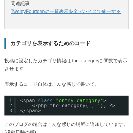
関連記事
TwentyFourteenの一覧表示を全デバイスで統一する
カテゴリを表示するためのコード
投稿に設定したカテゴリ情報は the_category() 関数で表示
させます。
表示するコード自体はこんな感じで書いて、
1
<span 
class
=
"entry-category"
>
2
<?php the_category(
', '
); ?>
3
</span>
このブログの場合はこんな感じの場所に追加しています。
(投稿日時の横)