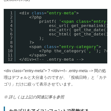
1
<div 
class
=
"entry-meta"
>
2
<?php
3
printf( 
'<span class="entry-d
4
esc_url( get_permalink() 
5
esc_attr( get_the_date( 
'
6
esc_html( get_the_date() 
7
);
8
?>
9
<span 
class
=
"entry-category"
>
10
<?php the_category(
', '
); ?>
11
</span>
12
</div><!-- .entry-meta -->
<div class=”entry-meta”> ? </div><!– .entry-meta –> 間の処
理はデフォルと大分違うのですが、「投稿日時」と「カテ
ゴリ」だけに絞って表示させています。
※ 詳しくは上記の関連記事を参照
カテゴリをアイコンフォントで装飾する