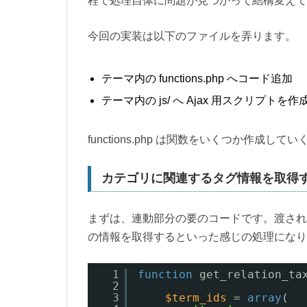
程で処理自体に問題が見つかって結構変えて
今回の実装は以下のファイルを弄ります。
テーマ内の functions.php へコード追加
テーマ内の js/ へ Ajax 用スクリプトを
functions.php は関数をいくつか作
カテゴリに関連するタグ情報を取得
まずは、連動部分の要のコードです。渡された
の情報を取得するといった感じの処理になり
1
function
get_relation_ta
2
3
$term_ids
= 
array
(