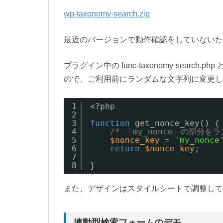
wp-taxonomy-search.zip
最近のバージョンで動作確認をしていないた
プラグイン中の func-taxonomy-sea
ので、ご利用前にランダムな文字列に変更し
1
<?php
2
3
function
get_nonce_key() {
4
/* 「my_nonce」の部分
5
$nonce_key
= 
'my_nonce
6
return
$nonce_key
;
7
8
}
また、デザインはスタイルシートで調整して
連動型検索フォームのデモ