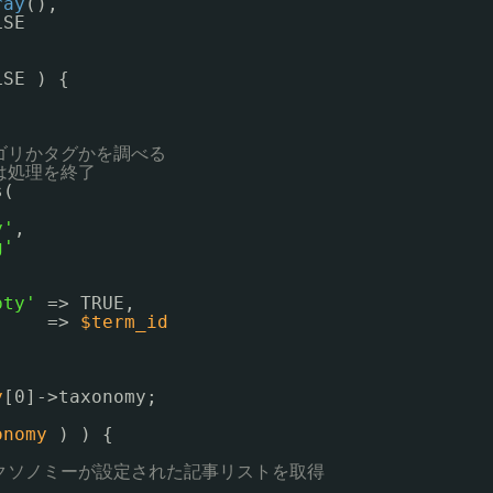
ray
(),
LSE
LSE ) {
;
テゴリかタグかを調べる
合は処理を終了
s(
y'
,
g'
pty'
=> TRUE,
'
=> 
$term_id
y
[0]->taxonomy;
onomy
) ) {
タクソノミーが設定された記事リストを取得