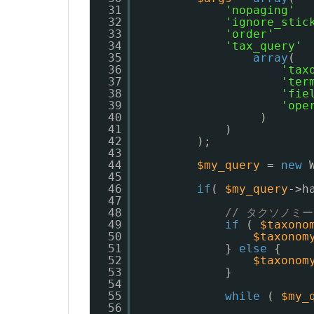
31
'nopaging'
32
'ignore_stic
33
'order'
34
'tax_query'
35
array
(
36
'tax
37
'ter
38
'fie
39
'ope
40
)
41
)
42
);
43
44
$my_query
= 
new
45
46
if
( 
$my_query
->h
47
48
// タクソノミ
49
if
( 
$taxono
50
$taxonom
51
} 
else
{
52
$taxonom
53
}
54
55
while
( 
$my_
56