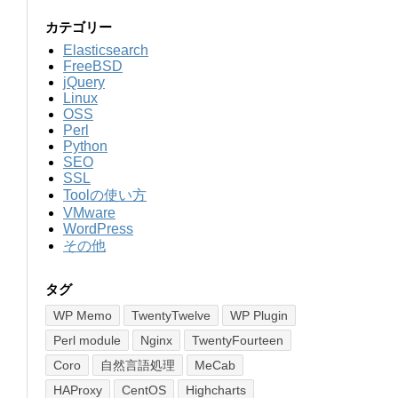
カテゴリー
Elasticsearch
FreeBSD
jQuery
Linux
OSS
Perl
Python
SEO
SSL
Toolの使い方
VMware
WordPress
その他
タグ
WP Memo
TwentyTwelve
WP Plugin
Perl module
Nginx
TwentyFourteen
Coro
自然言語処理
MeCab
HAProxy
CentOS
Highcharts