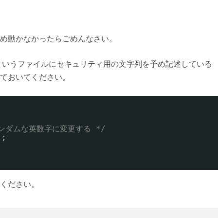
め動かなかったらごめんなさい。
rch.php というファイルにセキュリティ用の文字列を予め記述している
ておいてください。
をランダムな英数字に変更する */
'
;
ください。