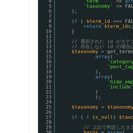
4
'term'
=> 
ar
5
'taxonomy'
=> FA
6
);
7
8
if
( 
$term_id
=== FA
9
return
$term_ids
10
}
11
12
// 選択された id がカ
13
// 存在しない id の場
14
$taxonomy
= get_term
15
array
(
16
'categor
17
'post_ta
18
),
19
array
(
20
'hide_em
21
'include
22
)
23
);
24
25
$taxonomy
= 
$taxonom
26
27
if
( ! 
is_null
( 
$tax
28
29
// 上記で判定した
30
$args
= 
array
(