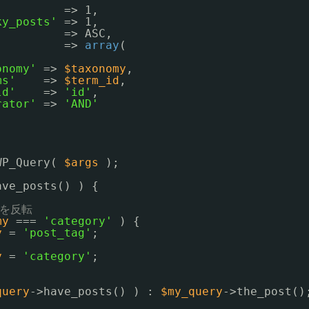
=> 1,
ky_posts'
=> 1,
=> ASC,
=> 
array
( 
onomy'
=> 
$taxonomy
,
ms'
=> 
$term_id
,
ld'
=> 
'id'
,
rator'
=> 
'AND'
WP_Query( 
$args
);
ave_posts() ) {
ーを反転
my
=== 
'category'
) {
y
= 
'post_tag'
;
y
= 
'category'
;
query
->have_posts() ) : 
$my_query
->the_post()