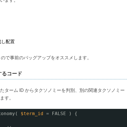
います。
作成し配置
成していくので事前のバッグアップをオススメします。
するコード
ターム ID からタクソノミーを判別、別の関連タクソノミー
ます。
xonomy( 
$term_id
= FALSE ) {