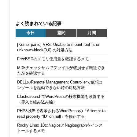
よく読まれている記事
今日
週間
月間
[Kernel panic] VFS: Unable to mount root fs on
unknown-block(0,0) の対処方法
FreeBSDのメモリ使用量を確認するメモ
MD5チェックサムでファイルが破損せず転送でき
たかを確認する
DELLのRemote Management Controllerで仮想コ
ンソールを起動できない時の対処方法
ElasticsearchでWordPressの検索機能を改善する
（導入と組み込み編）
PHP8以降で表示されるWordPressの「Attempt to
read property “ID” on null」を修正する
Rocky Linux 10にNagiosとNagiosgraphをインス
トールするメモ