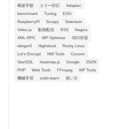
構築手順
エラー対応
Adaptec
benchmark
Tuning
ESXi
RaspberryPi
Scrapy
Selenium
Video.js
動画配信
RSS
Nagios
XML-RPC
WP Optimize
SEO対策
stinger5
Highstock
Rocky Linux
Let's Encrypt
NW Tools
Cocoon
StartSSL
heatmap.js
Google
JSON
PHP
Web Tools
FFmpeg
WP Tools
機械学習
scikit-learn
使い方