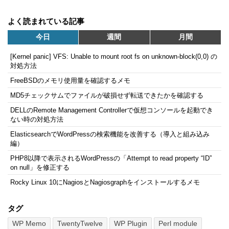
よく読まれている記事
今日
週間
月間
[Kernel panic] VFS: Unable to mount root fs on unknown-block(0,0) の
対処方法
FreeBSDのメモリ使用量を確認するメモ
MD5チェックサムでファイルが破損せず転送できたかを確認する
DELLのRemote Management Controllerで仮想コンソールを起動でき
ない時の対処方法
ElasticsearchでWordPressの検索機能を改善する（導入と組み込み
編）
PHP8以降で表示されるWordPressの「Attempt to read property “ID”
on null」を修正する
Rocky Linux 10にNagiosとNagiosgraphをインストールするメモ
タグ
WP Memo
TwentyTwelve
WP Plugin
Perl module