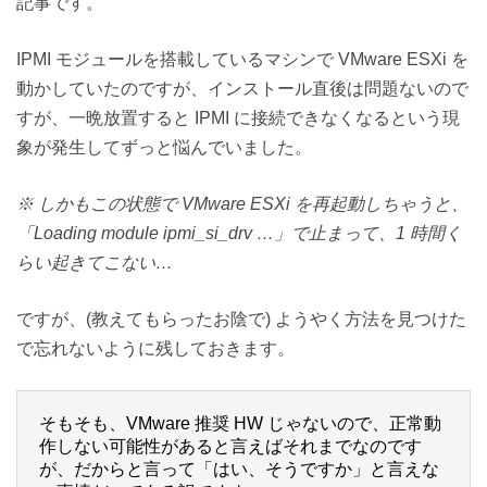
記事です。
IPMI モジュールを搭載しているマシンで VMware ESXi を
動かしていたのですが、インストール直後は問題ないので
すが、一晩放置すると IPMI に接続できなくなるという現
象が発生してずっと悩んでいました。
※ しかもこの状態で VMware ESXi を再起動しちゃうと、
「Loading module ipmi_si_drv …」で止まって、1 時間く
らい起きてこない…
ですが、(教えてもらったお陰で) ようやく方法を見つけた
で忘れないように残しておきます。
そもそも、VMware 推奨 HW じゃないので、正常動
作しない可能性があると言えばそれまでなのです
が、だからと言って「はい、そうですか」と言えな