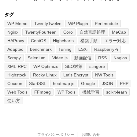
タグ
WP Memo
TwentyTwelve
WP Plugin
Perl module
Nginx
TwentyFourteen
Coro
自然言語処理
MeCab
HAProxy
CentOS
Highcharts
構築手順
エラー対応
Adaptec
benchmark
Tuning
ESXi
RaspberryPi
Scrapy
Selenium
Video.js
動画配信
RSS
Nagios
XML-RPC
WP Optimize
SEO対策
stinger5
Highstock
Rocky Linux
Let's Encrypt
NW Tools
Cocoon
StartSSL
heatmap.js
Google
JSON
PHP
Web Tools
FFmpeg
WP Tools
機械学習
scikit-learn
使い方
プライバシーポリシー
お問い合せ