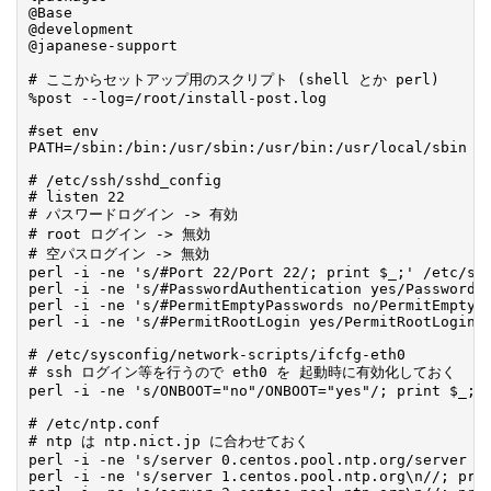
@Base

@development

@japanese-support

# ここからセットアップ用のスクリプト (shell とか perl)

%post --log=/root/install-post.log

#set env

PATH=/sbin:/bin:/usr/sbin:/usr/bin:/usr/local/sbin

# /etc/ssh/sshd_config

# listen 22

# パスワードログイン -> 有効

# root ログイン -> 無効

# 空パスログイン -> 無効

perl -i -ne 's/#Port 22/Port 22/; print $_;' /etc/ssh
perl -i -ne 's/#PasswordAuthentication yes/PasswordAu
perl -i -ne 's/#PermitEmptyPasswords no/PermitEmptyPa
perl -i -ne 's/#PermitRootLogin yes/PermitRootLogin n
# /etc/sysconfig/network-scripts/ifcfg-eth0

# ssh ログイン等を行うので eth0 を 起動時に有効化しておく

perl -i -ne 's/ONBOOT="no"/ONBOOT="yes"/; print $_;' 
# /etc/ntp.conf

# ntp は ntp.nict.jp に合わせておく

perl -i -ne 's/server 0.centos.pool.ntp.org/server nt
perl -i -ne 's/server 1.centos.pool.ntp.org\n//; prin