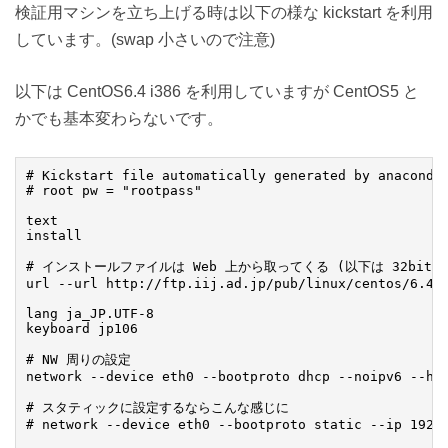
検証用マシンを立ち上げる時は以下の様な kickstart を利用
しています。(swap 小さいので注意)
以下は CentOS6.4 i386 を利用していますが CentOS5 と
かでも基本変わらないです。
# Kickstart file automatically generated by anaconda.
# root pw = "rootpass"

text

install

# インストールファイルは Web 上から取ってくる (以下は 32bit)

url --url http://ftp.iij.ad.jp/pub/linux/centos/6.4/o
lang ja_JP.UTF-8

keyboard jp106

# NW 周りの設定

network --device eth0 --bootproto dhcp --noipv6 --hos
# スタティックに設定するならこんな感じに

# network --device eth0 --bootproto static --ip 192.1