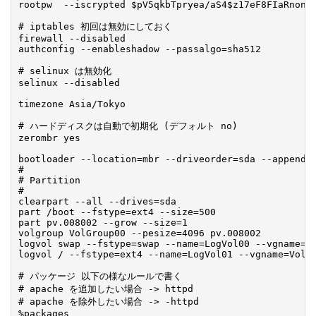
rootpw  --iscrypted $pV5qkbTpryea/aS4$z17eF8FIaRnonwH
# iptables 初回は無効にしておく

firewall --disabled

authconfig --enableshadow --passalgo=sha512

# selinux は無効化

selinux --disabled

timezone Asia/Tokyo

# ハードディスクは自動で初期化 (デフォルト no)

zerombr yes

bootloader --location=mbr --driveorder=sda --append="
#

# Partition

#

clearpart --all --drives=sda

part /boot --fstype=ext4 --size=500

part pv.008002 --grow --size=1

volgroup VolGroup00 --pesize=4096 pv.008002

logvol swap --fstype=swap --name=LogVol00 --vgname=Vo
logvol / --fstype=ext4 --name=LogVol01 --vgname=VolGr
# パッケージ 以下の様なルールで書く

# apache を追加したい場合 -> httpd

# apache を除外したい場合 -> -httpd

%packages
