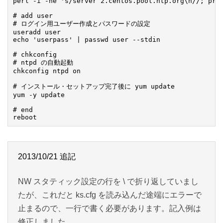
perl -i -ne 's/server 2.centos.pool.ntp.org\n//; prin
# add user

# ログイン用ユーザー作成とパスワードの設定

useradd user

echo 'userpass' | passwd user --stdin

# chkconfig

# ntpd の自動起動

chkconfig ntpd on

# インストール・セットアップ完了後に yum update

yum -y update

# end

2013/10/21 追記
NW スタティック設定の行を \ で折り返していまし
たが、これだと ks.cfg を読み込んだ途端にエラーで
止まるので、一行で書く必要があります。記入例は
修正しました。