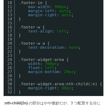
10
.footer-in {
11
max-width
: 
980px
;
12
margin-left
: 
auto
;
13
margin-right
: 
auto
;
14
}
15
16
.footer-w {
17
text-align
: 
left
;
18
}
19
20
.footer-w a {
21
text-decoration
: 
none
;
22
}
23
24
.footer-widget-area {
25
width
: 
300px
;
26
float
: 
left
;
27
margin-bottom
: 
20px
;
28
}
29
30
.footer-widget-area:nth-child(
2
n) {
31
margin-right
: 
80px
;
32
}
:nth-child(2n)
の部分はやや微妙だが、3 つ配置する分に