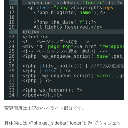
15
<?php get_sidebar( 
'footer'
); ?>
16
<p 
class
=
"copy"
>Copyright&
copy
;
17
<?php bloginfo(
'name'
);?>
18
,
19
<?php the_date(
'Y'
);?>
20
All Rights Reserved.</p>
21
</div>
22
</footer>
23
<!-- ページトップへ戻る -->
24
<div id=
"page-top"
><a href=
"#wrapper"
25
<!-- ページトップへ戻る　終わり -->
26
<?php  wp_enqueue_script(
'base'
,get_b
27
28
<?php 
if
(is_mobile()) { 
//PCのみ追尾広
29
<?php } 
else
{ ?>
30
<?php  wp_enqueue_script(
'scroll'
,get
31
<?php } ?>
32
33
<?php wp_footer(); ?>
34
</body></html>
変更箇所は上記のハイライト部分です。
具体的には <?php get_sidebar( ‘footer’ ); ?> でウィジェッ