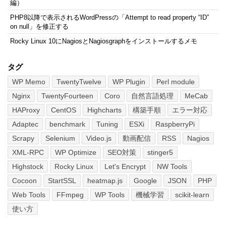
編）
PHP8以降で表示されるWordPressの「Attempt to read property “ID”
on null」を修正する
Rocky Linux 10にNagiosとNagiosgraphをインストールするメモ
タグ
WP Memo
TwentyTwelve
WP Plugin
Perl module
Nginx
TwentyFourteen
Coro
自然言語処理
MeCab
HAProxy
CentOS
Highcharts
構築手順
エラー対応
Adaptec
benchmark
Tuning
ESXi
RaspberryPi
Scrapy
Selenium
Video.js
動画配信
RSS
Nagios
XML-RPC
WP Optimize
SEO対策
stinger5
Highstock
Rocky Linux
Let's Encrypt
NW Tools
Cocoon
StartSSL
heatmap.js
Google
JSON
PHP
Web Tools
FFmpeg
WP Tools
機械学習
scikit-learn
使い方