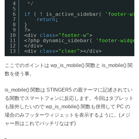
4
*/
5
6
if
( ! is_active_sidebar( 
'footer-wid
7
return
;
8
}
9
?>
10
<div 
class
=
"footer-w"
>
11
<?php dynamic_sidebar( 
'footer-widget
12
</div>
13
<div 
class
=
"clear"
></div>
ここでのポイントは wp_is_mobile() 関数と is_mobile() 関
数を使う事。
is_mobile() 関数は STINGER5 の親テーマに記述されてい
る関数でスマートフォンに反応します。今回はタブレット
も除外したいので wp_is_mobile() 関数も併用して PC の
場合のみフッターウィジェットを表示するように。(メジ
ャー所はこれでバッチリなはず)