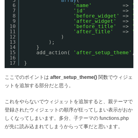
5
array
(
6
'name'
=> 
'F
7
'id'
=> 
'f
8
'before_widget'
=> 
'<
9
'after_widget'
=> 
'<
10
'before_title'
=> 
'<
11
'after_title'
=> 
'<
12
)
13
);
14
}
15
add_action( 
'after_setup_theme'
, 
16
17
}
ここでのポイントは
after_setup_theme()
関数でウィジェ
ットを追加する部分だと思う。
これをやらないでウィジェットを追加すると、親テーマで
登録されたウィジェットの順序が狂ってしまい表示がおか
しくなってしまいます。多分、子テーマの functions.php
が先に読み込まれてしまうからって事だと思います。