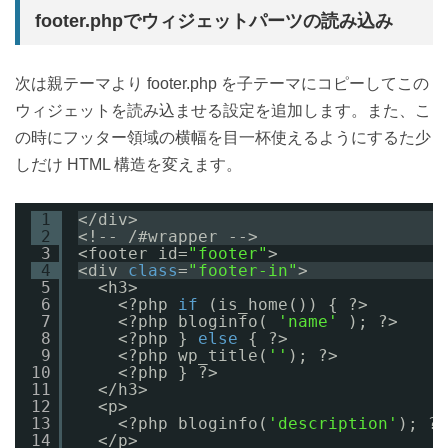
footer.phpでウィジェットパーツの読み込み
次は親テーマより footer.php を子テーマにコピーしてこの
ウィジェットを読み込ませる設定を追加します。また、こ
の時にフッター領域の横幅を目一杯使えるようにするた少
しだけ HTML 構造を変えます。
1
</div>
2
<!-- /#wrapper --> 
3
<footer id=
"footer"
>
4
<div 
class
=
"footer-in"
>
5
<h3>
6
<?php 
if
(is_home()) { ?>
7
<?php bloginfo( 
'name'
); ?>
8
<?php } 
else
{ ?>
9
<?php wp_title(
''
); ?>
10
<?php } ?>
11
</h3>
12
<p>
13
<?php bloginfo(
'description'
); ?>
14
</p>