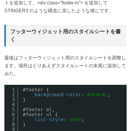
トを追加して、<div class=”footer-in”> を追加して
STINGER3 のような構造に戻したような感じです。
フッターウィジェット用のスタイルシートを書
く
最後はフッターウィジェット用のスタイルシートを調整し
ます。場所はとりあえずスタイルシートの末尾に追加して
みた。
1
#footer {
2
background-color
: 
#dcdcdc
;
3
}
4
5
#footer ol,
6
#footer ul {
7
list-style
: 
none
;
8
}
9