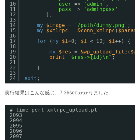
10
user
=> 
'admin'
,
11
pass
=> 
'adminpass'
12
};
13
14
my
$image
= 
'/path/dummy.png'
;
15
my
$xmlrpc
= 
&conn_xmlrpc
(
$param
)
16
17
for
(
my
$i
=0; 
$i
< 10; 
$i
++) {
18
19
my
$res
= 
&wp_upload_file
(
$xm
20
print
"$res->{id}\n"
;
21
22
}
23
24
exit
;
実行結果はこんな感じ、7.36sec かかりました。
# time perl xmlrpc_upload.pl
2093
2094
2095
2096
2097