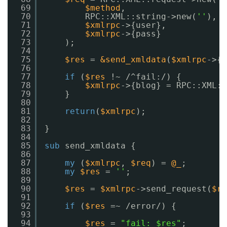
69
$method
,
70
RPC::XML::string->new(
''
),
71
$xmlrpc
->{user},
72
$xmlrpc
->{pass}
73
);
74
75
$res
= 
&send_xmldata
(
$xmlrpc
->{c
76
77
if
(
$res
!~ /^fail:/) {
78
$xmlrpc
->{blog} = RPC::XML::
79
}
80
81
return
(
$xmlrpc
);
82
83
}
84
85
sub
send_xmldata {
86
87
my
(
$xmlrpc
, 
$req
) = 
@_
;
88
my
$res
= 
''
;
89
90
$res
= 
$xmlrpc
->send_request(
$re
91
92
if
(
$res
=~ /error/) {
93
94
$res
= 
"fail: $res"
;