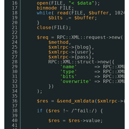
16
open
(FILE, 
"< $data"
);
17
binmode
FILE;
18
while
( 
read
(FILE, 
$buffer
, 1024)
19
$bits
.= 
$buffer
;
20
}
21
close
(FILE);
22
23
$req
= RPC::XML::request->new(
24
$method
,
25
$xmlrpc
->{blog},
26
$xmlrpc
->{user},
27
$xmlrpc
->{pass},
28
RPC::XML::struct->new({
29
'name'
=> RPC::XML:
30
'type'
=> RPC::XML:
31
'bits'
=> RPC::XML:
32
'overwrite'
=> RPC::XML:
33
})
34
);
35
36
$res
= 
&send_xmldata
(
$xmlrpc
->{c
37
38
if
(
$res
!~ /^fail:/) {
39
40
$res
= 
$res
->value;
41