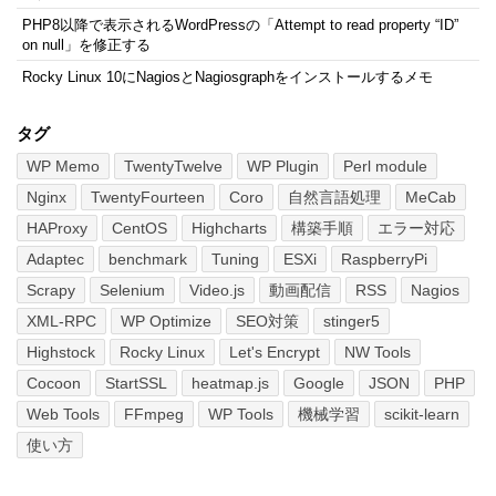
PHP8以降で表示されるWordPressの「Attempt to read property “ID”
on null」を修正する
Rocky Linux 10にNagiosとNagiosgraphをインストールするメモ
タグ
WP Memo
TwentyTwelve
WP Plugin
Perl module
Nginx
TwentyFourteen
Coro
自然言語処理
MeCab
HAProxy
CentOS
Highcharts
構築手順
エラー対応
Adaptec
benchmark
Tuning
ESXi
RaspberryPi
Scrapy
Selenium
Video.js
動画配信
RSS
Nagios
XML-RPC
WP Optimize
SEO対策
stinger5
Highstock
Rocky Linux
Let's Encrypt
NW Tools
Cocoon
StartSSL
heatmap.js
Google
JSON
PHP
Web Tools
FFmpeg
WP Tools
機械学習
scikit-learn
使い方