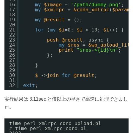
16
my
$image
= 
'/path/dummy.png'
;
17
my
$xmlrpc
= 
&conn_xmlrpc
(
$param
)
18
19
my
@result
= ();
20
21
for
(
my
$i
=0; 
$i
< 10; 
$i
++) {
22
23
push
@result
, async {
24
my
$res
= 
&wp_upload_file
25
print
"$res->{id}\n"
;
26
};
27
28
}
29
30
$_
->
join
for
@result
;
31
32
exit
;
実行結果は 3.11sec と倍以上の早さで高速に処理できまし
た。
time perl xmlrpc_coro_upload.pl
# time perl xmlrpc_coro.pl