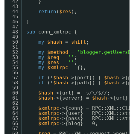
42
}
43
44
return
(
$res
);
45
46
}
47
48
sub
conn_xmlrpc {
49
50
my
$hash
= 
shift
;
51
52
my
$method
= 
'blogger.getUsersBl
53
my
$req
= 
''
;
54
my
$res
= 
''
;
55
my
$xmlrpc
= {};
56
57
if
(!
$hash
->{port}) { 
$hash
->{po
58
if
(!
$hash
->{path}) { 
$hash
->{po
59
60
$hash
->{url} =~ s/\/$//;
61
$hash
->{server} = 
$hash
->{url} .
62
63
$xmlrpc
->{conn} = RPC::XML::Clie
64
$xmlrpc
->{user} = RPC::XML::stri
65
$xmlrpc
->{pass} = RPC::XML::stri
66
$xmlrpc
->{blog} = 0;
67
68
$req
= RPC::XML::request->new(