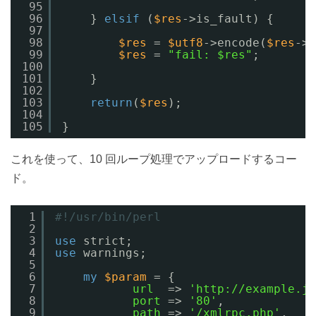
95
96
} 
elsif
(
$res
->is_fault) {
97
98
$res
= 
$utf8
->encode(
$res
->v
99
$res
= 
"fail: $res"
;
100
101
}
102
103
return
(
$res
);
104
105
}
これを使って、10 回ループ処理でアップロードするコー
ド。
1
#!/usr/bin/perl
2
3
use
strict;
4
use
warnings;
5
6
my
$param
= {
7
url
=> 
'http://example.jp
8
port
=> 
'80'
,
9
path
=> 
'/xmlrpc.php'
,