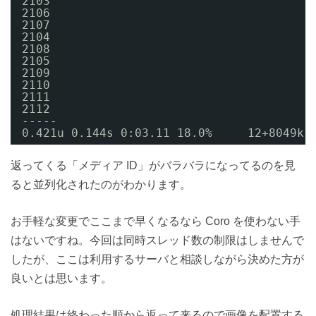
2103
2106
2107
2104
2108
2105
2109
2110
2111
2112
-----
0.421u 0.144s 0:03.11 18.0%     12+8049k 
返ってくる「メディア ID」がバラバラになってるのを見
ると並列化されたのがわかります。
お手軽な変更でここまで早くなるなら Coro を使わない手
はないですね。今回は同時スレッド数の制限はしませんで
したが、ここは利用するサーバと相談しながら決めた方が
良いとは思います。
処理結果は終わった順から返って来るので画像を配置する