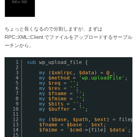
ちょっと長くなるので分割しますが、まずは
RPC::XML::Client でファイルをアップロードするサーブル
ーチンから。
1
sub
wp_upload_file {
2
3
my
(
$xmlrpc
, 
$data
) = 
@_
;
4
my
$method
= 
'wp.uploadFile'
;
5
my
$req
= 
''
;
6
my
$res
= 
''
;
7
my
$fname
= 
''
;
8
my
$fmime
= 
''
;
9
my
$bits
= 
''
;
10
my
$buffer
= 
''
;
11
12
my
(
$base
, 
$path
, 
$ext
) = filepa
13
$fname
= 
$base
. 
$ext
;
14
$fmime
= `
$cmd
->{file} 
$data
`;
15