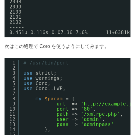
2098
2099
2100
2101
2102
-----
0.451u 0.116s 0:07.36 7.6%      11+6381k 
次はこの処理で Coro を使うようにしてみます。
1
#!/usr/bin/perl
2
3
use
strict;
4
use
warnings;
5
use
Coro;
6
use
Coro::LWP;
7
8
my
$param
= {
9
url
=> 
'http://example.jp
10
port
=> 
'80'
,
11
path
=> 
'/xmlrpc.php'
,
12
user
=> 
'admin'
,
13
pass
=> 
'adminpass'
14
};
15