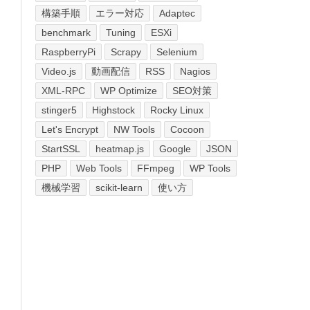
構築手順
エラー対応
Adaptec
benchmark
Tuning
ESXi
RaspberryPi
Scrapy
Selenium
Video.js
動画配信
RSS
Nagios
XML-RPC
WP Optimize
SEO対策
stinger5
Highstock
Rocky Linux
Let's Encrypt
NW Tools
Cocoon
StartSSL
heatmap.js
Google
JSON
PHP
Web Tools
FFmpeg
WP Tools
機械学習
scikit-learn
使い方