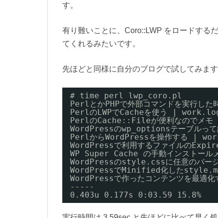
す。
有り難いことに、Coro::LWP をロードす
てくれるみたいです。
先ほどと同様に自分のブログで試してみます
# time perl lwp_coro.pl
PerlとかPHPで外部コマンドを実行した時
PerlのLWPでCacheを使う | work.lo
PerlのCache::Fileが便利なのでメモ |
WordPressのwp_optionsテーブルって
PerlからWordPressを操作する | wor
WordPressで利用するファイルのExpir
WP Super Cache の手動インストールメ
WordPressのstyle.cssに任意のバー
WordPressでMinified化したstyle.
WordPressで作ったコンテンツを最適化す
-----
0.403u 0.177s 0:03.59 15.8%   
実行時間は 3.59sec と先ほどに比べて早