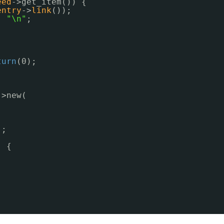
eed
->get_item()) {
entry
->
link
());
, 
"\n"
;
turn
(0);
->new(
);
) {