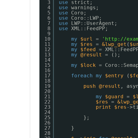
3
use
strict;
4
use
warnings;
5
use
Coro;
6
use
Coro::LWP;
7
use
LWP::UserAgent;
8
use
XML::FeedPP;
9
10
my
$url
= 
'http://exa
11
my
$res
= 
&lwp_get
(
$u
12
my
$feed
= XML::FeedP
13
my
@result
= ();
14
15
my
$lock
= Coro::Sema
16
17
foreach
my
$entry
(
$f
18
19
push
@result
, asy
20
21
my
$guard
= 
$
22
$res
= 
&lwp_g
23
print
$res
->t
24
25
};
26
27
}
28