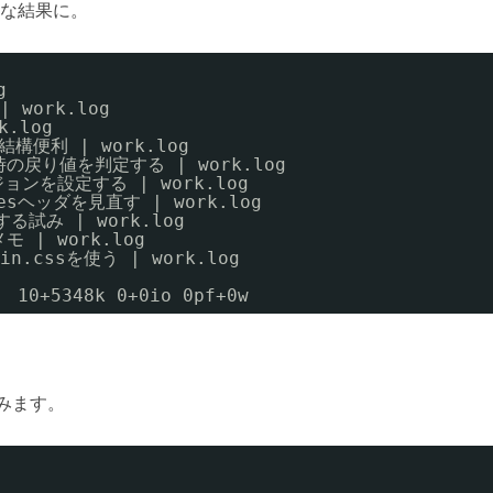
な結果に。
g
 work.log
k.log
結構便利 | work.log
の戻り値を判定する | work.log
ジョンを設定する | work.log
esヘッダを見直す | work.log
る試み | work.log
モ | work.log
min.cssを使う | work.log
  10+5348k 0+0io 0pf+0w
てみます。