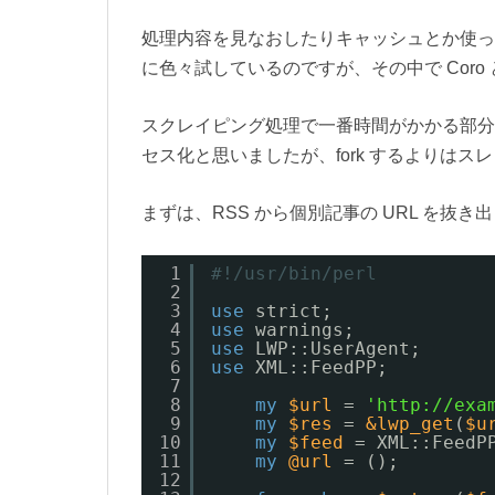
処理内容を見なおしたりキャッシュとか使っ
に色々試しているのですが、その中で Cor
スクレイピング処理で一番時間がかかる部分
セス化と思いましたが、fork するよりは
まずは、RSS から個別記事の URL を
1
#!/usr/bin/perl
2
3
use
strict;
4
use
warnings;
5
use
LWP::UserAgent;
6
use
XML::FeedPP;
7
8
my
$url
= 
'http://exa
9
my
$res
= 
&lwp_get
(
$u
10
my
$feed
= XML::FeedP
11
my
@url
= ();
12