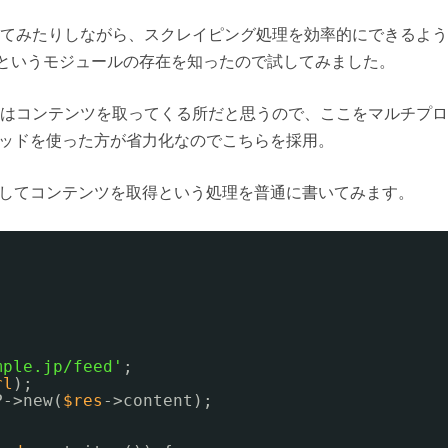
てみたりしながら、スクレイピング処理を効率的にできるよう
o というモジュールの存在を知ったので試してみました。
はコンテンツを取ってくる所だと思うので、ここをマルチプロ
スレッドを使った方が省力化なのでこちらを採用。
抜き出してコンテンツを取得という処理を普通に書いてみます。
mple.jp/feed'
;
rl
);
P->new(
$res
->content);