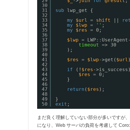
29
$_
->
join
for
@result
;
30
31
sub
lwp_get {
32
33
my
$url
= 
shift
|| 
re
34
my
$lwp
= 
''
;
35
my
$res
= 0;
36
37
$lwp
= LWP::UserAgent
38
timeout
=> 30
39
);
40
41
$res
= 
$lwp
->get(
$url
42
43
if
(!
$res
->is_success
44
$res
= 0;
45
}
46
47
return
(
$res
);
48
49
}
50
exit
;
まだ良く理解していない部分が多いですが、a
になり、Web サーバの負荷を考慮して Coro: