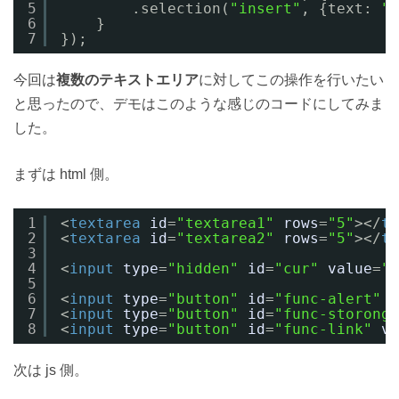
5
.selection(
"insert"
, {text: 
"<
6
}
7
});
今回は
複数のテキストエリア
に対してこの操作を行いたい
と思ったので、デモはこのような感じのコードにしてみま
した。
まずは html 側。
1
<
textarea
id
=
"textarea1"
rows
=
"5"
></
te
2
<
textarea
id
=
"textarea2"
rows
=
"5"
></
te
3
4
<
input
type
=
"hidden"
id
=
"cur"
value
=
""
5
6
<
input
type
=
"button"
id
=
"func-alert"
v
7
<
input
type
=
"button"
id
=
"func-storong"
8
<
input
type
=
"button"
id
=
"func-link"
va
次は js 側。