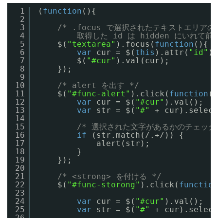
1
(
function
(){
2
3
/* .focus で選択されたテキストエリアの
4
取得した id は hidden にいれて
5
$(
"textarea"
).focus(
function
(){
6
var
cur = $(
this
).attr(
"id"
);
7
$(
"#cur"
).val(cur);
8
});
9
10
/* alert を出す */
11
$(
"#func-alert"
).click(
function
()
12
var
cur = $(
"#cur"
).val();
13
var
str = $(
"#"
+ cur).select
14
15
/* 選択された文字があるかのチェック 
16
if
(str.match(/.+/)) {
17
alert(str);
18
}
19
});
20
21
/* <strong> を付ける */
22
$(
"#func-storong"
).click(
function
23
24
var
cur = $(
"#cur"
).val();
25
var
str = $(
"#"
+ cur).select
26