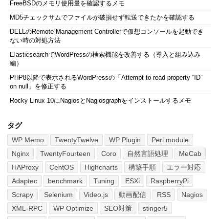
FreeBSDのメモリ使用量を確認するメモ
MD5チェックサムでファイルが破損せず転送できたかを確認する
DELLのRemote Management Controllerで仮想コンソールを起動でき
ない時の対処方法
ElasticsearchでWordPressの検索機能を改善する（導入と組み込み
編）
PHP8以降で表示されるWordPressの「Attempt to read property “ID”
on null」を修正する
Rocky Linux 10にNagiosとNagiosgraphをインストールするメモ
タグ
WP Memo
TwentyTwelve
WP Plugin
Perl module
Nginx
TwentyFourteen
Coro
自然言語処理
MeCab
HAProxy
CentOS
Highcharts
構築手順
エラー対応
Adaptec
benchmark
Tuning
ESXi
RaspberryPi
Scrapy
Selenium
Video.js
動画配信
RSS
Nagios
XML-RPC
WP Optimize
SEO対策
stinger5