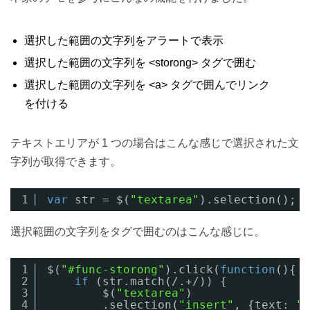
選択した範囲の文字列をアラートで表示
選択した範囲の文字列を <storong> タグで囲む
選択した範囲の文字列を <a> タグで囲んでリンク
を付ける
テキストエリアが 1 つの場合はこんな感じで選択された文
字列が取得できます。
1
var
str = $(
"textarea"
).selection();
選択範囲の文字列をタグで囲むのはこんな感じに。
1
$(
"#func-storong"
).click(
function
(){
2
if
(str.match(/.+/)) {
3
$(
"textarea"
)
4
.selection(
"insert"
, {text: 
"<