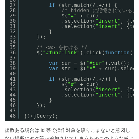
27
if
(str.match(/.+/)) {
28
/* hidden に記憶されている
29
$(
"#"
+ cur)
30
.selection(
"insert"
, {tex
31
.selection(
"insert"
, {tex
32
}
33
});
34
35
/* <a> を付ける */
36
$(
"#func-link"
).click(
function
(){
37
38
var
cur = $(
"#cur"
).val();
39
var
str = $(
"#"
+ cur).select
40
41
if
(str.match(/.+/)) {
42
$(
"#"
+ cur)
43
.selection(
"insert"
, {tex
44
.selection(
"insert"
, {tex
45
}
46
});
47
48
})(jQuery);
複数ある場合は id 等で操作対象を絞りこまないと意図し
ない場所にタグ等が追加されてしまうためこのような感じ