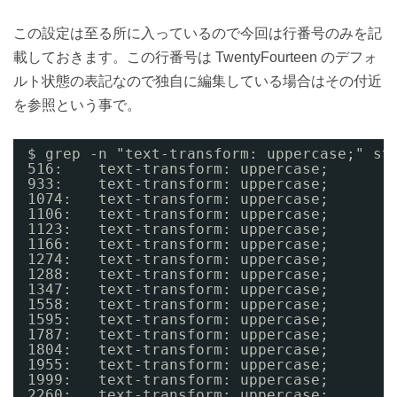
この設定は至る所に入っているので今回は行番号のみを記
載しておきます。この行番号は TwentyFourteen のデフォ
ルト状態の表記なので独自に編集している場合はその付近
を参照という事で。
$ grep -n "text-transform: uppercase;" st
516:    text-transform: uppercase;
933:    text-transform: uppercase;
1074:   text-transform: uppercase;
1106:   text-transform: uppercase;
1123:   text-transform: uppercase;
1166:   text-transform: uppercase;
1274:   text-transform: uppercase;
1288:   text-transform: uppercase;
1347:   text-transform: uppercase;
1558:   text-transform: uppercase;
1595:   text-transform: uppercase;
1787:   text-transform: uppercase;
1804:   text-transform: uppercase;
1955:   text-transform: uppercase;
1999:   text-transform: uppercase;
2260:   text-transform: uppercase;