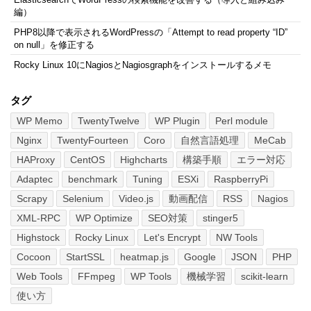
編）
PHP8以降で表示されるWordPressの「Attempt to read property “ID”
on null」を修正する
Rocky Linux 10にNagiosとNagiosgraphをインストールするメモ
タグ
WP Memo
TwentyTwelve
WP Plugin
Perl module
Nginx
TwentyFourteen
Coro
自然言語処理
MeCab
HAProxy
CentOS
Highcharts
構築手順
エラー対応
Adaptec
benchmark
Tuning
ESXi
RaspberryPi
Scrapy
Selenium
Video.js
動画配信
RSS
Nagios
XML-RPC
WP Optimize
SEO対策
stinger5
Highstock
Rocky Linux
Let's Encrypt
NW Tools
Cocoon
StartSSL
heatmap.js
Google
JSON
PHP
Web Tools
FFmpeg
WP Tools
機械学習
scikit-learn
使い方