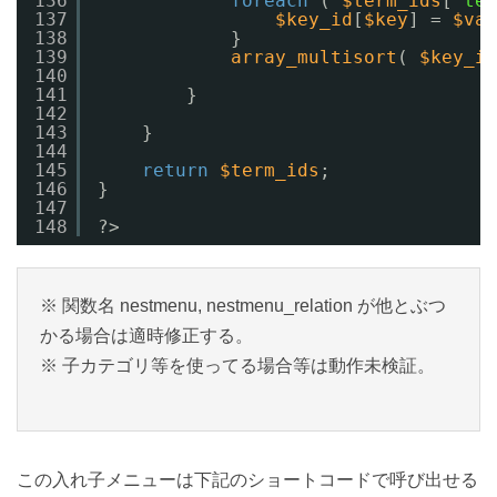
136
foreach
( 
$term_ids
[
'ter
137
$key_id
[
$key
] = 
$val
138
}
139
array_multisort
( 
$key_id
140
141
}
142
143
}
144
145
return
$term_ids
;
146
}
147
148
?>
※ 関数名 nestmenu, nestmenu_relation が他とぶつ
かる場合は適時修正する。
※ 子カテゴリ等を使ってる場合等は動作未検証。
この入れ子メニューは下記のショートコードで呼び出せる