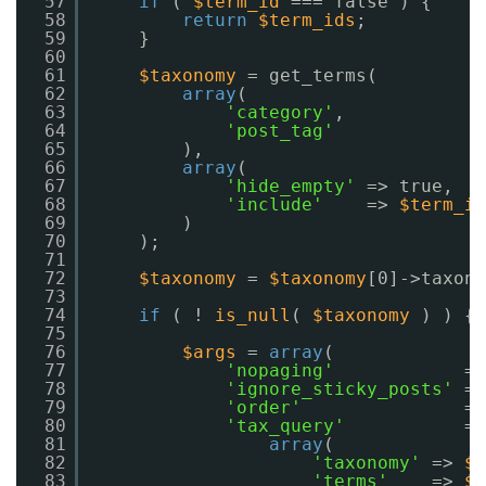
57
if
( 
$term_id
=== false ) {
58
return
$term_ids
;
59
}
60
61
$taxonomy
= get_terms(
62
array
(
63
'category'
,
64
'post_tag'
65
),
66
array
(
67
'hide_empty'
=> true,
68
'include'
=> 
$term_id
69
)
70
);
71
72
$taxonomy
= 
$taxonomy
[0]->taxono
73
74
if
( ! 
is_null
( 
$taxonomy
) ) {
75
76
$args
= 
array
(
77
'nopaging'
=>
78
'ignore_sticky_posts'
=>
79
'order'
=>
80
'tax_query'
=>
81
array
(
82
'taxonomy'
=> 
$t
83
'terms'
=> 
$t