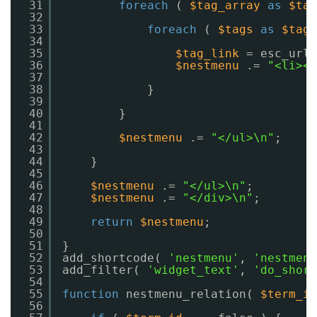
31
foreach
( 
$tag_array
as
$tag
32
33
foreach
( 
$tags
as
$tag
34
35
$tag_link
= esc_url(
36
$nestmenu
.= 
"<li><a
37
38
}
39
40
}
41
42
$nestmenu
.= 
"</ul>\n"
;
43
44
}
45
46
$nestmenu
.= 
"</ul>\n"
;
47
$nestmenu
.= 
"</div>\n"
;
48
49
return
$nestmenu
;
50
51
}
52
add_shortcode( 
'nestmenu'
, 
'nestmenu
53
add_filter( 
'widget_text'
, 
'do_short
54
55
function
nestmenu_relation( 
$term_id
56