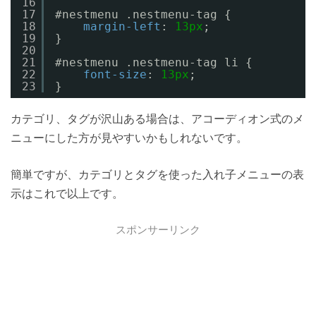
16
17
#nestmenu .nestmenu-tag {
18
margin-left
: 
13px
;
19
}
20
21
#nestmenu .nestmenu-tag li {
22
font-size
: 
13px
;
23
}
カテゴリ、タグが沢山ある場合は、アコーディオン式のメ
ニューにした方が見やすいかもしれないです。
簡単ですが、カテゴリとタグを使った入れ子メニューの表
示はこれで以上です。
スポンサーリンク