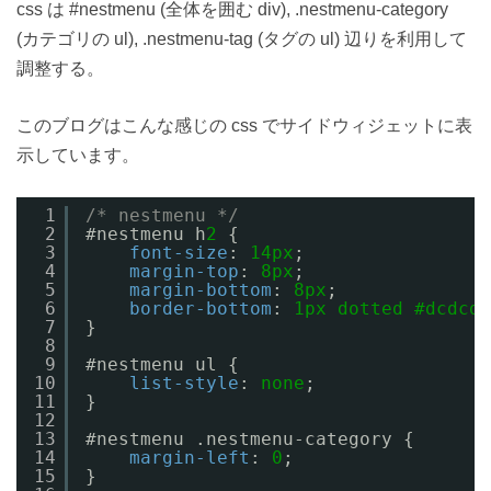
css は #nestmenu (全体を囲む div), .nestmenu-category
(カテゴリの ul), .nestmenu-tag (タグの ul) 辺りを利用して
調整する。
このブログはこんな感じの css でサイドウィジェットに表
示しています。
1
/* nestmenu */
2
#nestmenu h
2
{
3
font-size
: 
14px
;
4
margin-top
: 
8px
;
5
margin-bottom
: 
8px
;
6
border-bottom
: 
1px
dotted
#dcdcdc
7
}
8
9
#nestmenu ul {
10
list-style
: 
none
;
11
}
12
13
#nestmenu .nestmenu-category {
14
margin-left
: 
0
;
15
}