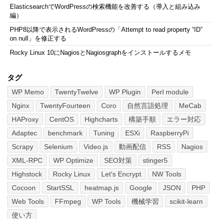
ElasticsearchでWordPressの検索機能を改善する（導入と組み込み
編）
PHP8以降で表示されるWordPressの「Attempt to read property “ID”
on null」を修正する
Rocky Linux 10にNagiosとNagiosgraphをインストールするメモ
タグ
WP Memo
TwentyTwelve
WP Plugin
Perl module
Nginx
TwentyFourteen
Coro
自然言語処理
MeCab
HAProxy
CentOS
Highcharts
構築手順
エラー対応
Adaptec
benchmark
Tuning
ESXi
RaspberryPi
Scrapy
Selenium
Video.js
動画配信
RSS
Nagios
XML-RPC
WP Optimize
SEO対策
stinger5
Highstock
Rocky Linux
Let's Encrypt
NW Tools
Cocoon
StartSSL
heatmap.js
Google
JSON
PHP
Web Tools
FFmpeg
WP Tools
機械学習
scikit-learn
使い方