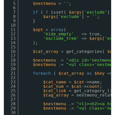
5
$nestmenu
= 
''
;
6
7
if
( ! isset( 
$args
[
'exclude'
] )
8
$args
[
'exclude'
] = 
''
;
9
}
10
11
$opt
= 
array
(
12
'hide_empty'
=> true,
13
'exclude_tree'
=> 
$args
[
'exc
14
);
15
16
$cat_array
= get_categories( 
$op
17
18
$nestmenu
= 
"<div id='nestmenu'
19
$nestmenu
.= 
"<ul class='nestmen
20
21
foreach
( 
$cat_array
as
$key
=> 
22
23
$cat_name
= 
$cat
->name;
24
$cat_num
= 
$cat
->
count
;
25
$cat_link
= get_category_lin
26
$tag_array
= nestmenu_relati
27
28
$nestmenu
.= 
"<li><h2><a hre
29
$nestmenu
.= 
"<ul class='nes
30